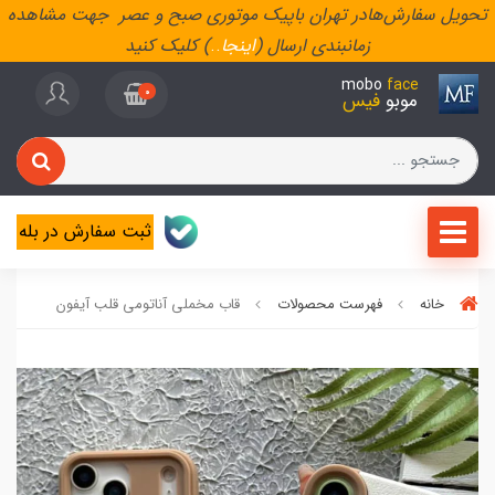
تحویل سفارش‌هادر تهران باپیک موتوری صبح و عصر جهت مشاهده
زمانبندی ارسال (
اینجا
..
) کلیک کنید
mobo
face
0
موبو
فیس
ثبت سفارش در بله
خانه
فهرست محصولات
قاب مخملی آناتومی قلب آیفون