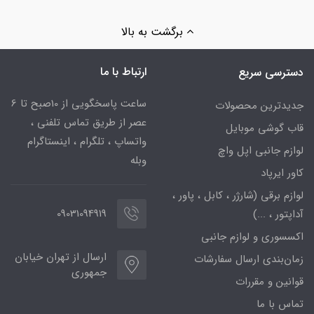
برگشت به بالا
ارتباط با ما
دسترسی سریع
ساعت پاسخگویی از 10صبح تا 6
جدیدترین محصولات
عصر از طریق تماس تلفنی ،
قاب گوشی موبایل
واتساپ ، تلگرام ، اینستاگرام
لوازم جانبی اپل واچ
وبله
کاور ایرپاد
لوازم برقی (شارژر ، کابل ، پاور ،
09031094919
آداپتور ، ...)
اکسسوری و لوازم جانبی
ارسال از تهران خیابان
زمان‌بندی ارسال سفارشات
جمهوری
قوانین و مقررات
تماس با ما