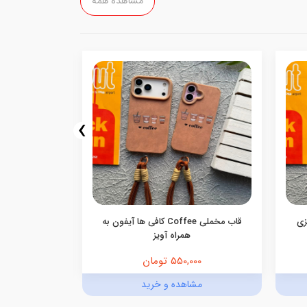
مشاهده همه
›
اییزی
قاب مخملی Coffee کافی ها آیفون به
همراه آویز
550,000 تومان
0,000
مشاهده و خرید
مش