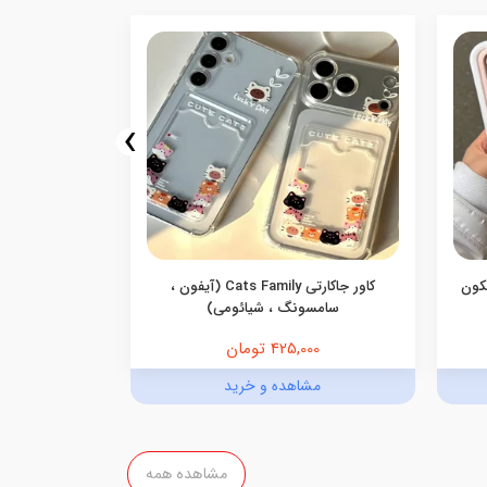
›
یکون
کاور جاکارتی Cats Family (آیفون ،
کاور گوشی جاک
سامسونگ ، شیائومی)
425,000 تومان
,000
مشاهده و خرید
مش
مشاهده همه