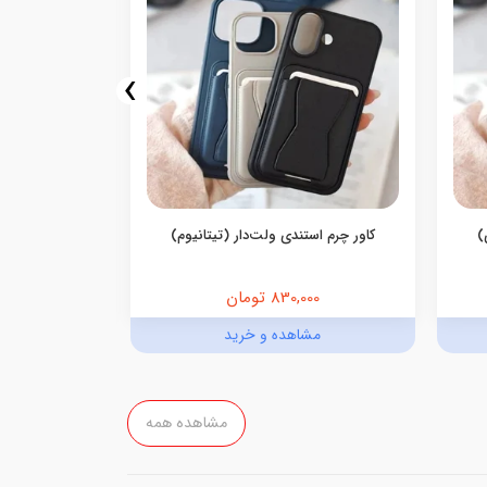
›
)
کاور چرم استندی ولت‌دار (تیتانیوم)
کاور چرم ا
830,000 تومان
,000
مشاهده و خرید
مش
مشاهده همه