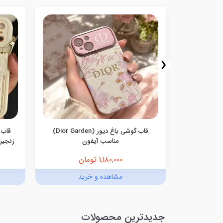
‹
سامسونگ
قاب گوشی باغ دیور (Dior Garden)
قاب 
مناسب آیفون
زنجیری
1,180,000 تومان
د
مشاهده و خرید
جدیدترین محصولات