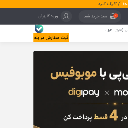
نجا
..
) کلیک کنید
ورود کاربران
سبد خرید شما
0
ی (شارژر ، کابل ،
ثبت سفارش در بله