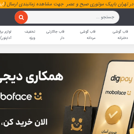
ر تهران باپیک موتوری صبح و عصر جهت مشاهده زمانبندی ارسال (
ای
قاب گوشی
قاب گوشی
قاب جاکارتی
تخفیف
لوازم برق
دخترانه
مردانه
دار
ویژه
آداپتور)