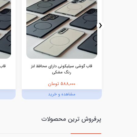
‹
گوشی Ocean Blue سامسونگ و
قاب گوشی سیلیکونی دارای محافظ لنز
قاب 
رنگ مشکی
588,000 تومان
د
مشاهده و خرید
پرفروش ترین محصولات