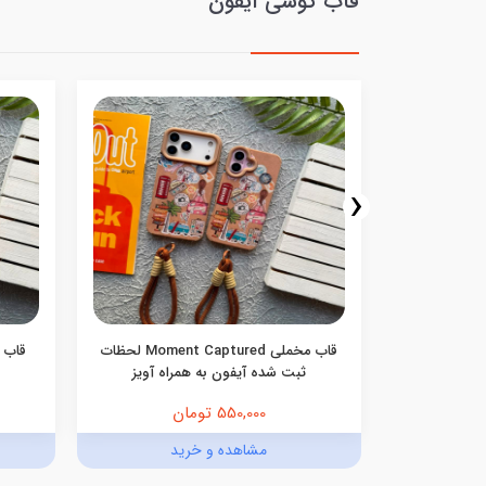
قاب گوشی آیفون
‹
نه ای صورتی
قاب مخملی Moment Captured لحظات
ی
ثبت شده آیفون به همراه آویز
550,000 تومان
د
مشاهده و خرید