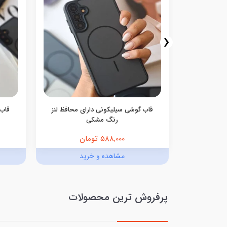
‹
گوشی Ocean Blue سامسونگ و
قاب گوشی سیلیکونی دارای محافظ لنز
قاب 
رنگ مشکی
588,000 تومان
د
مشاهده و خرید
پرفروش ترین محصولات