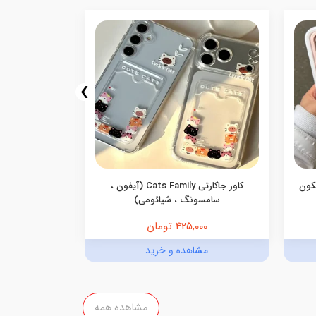
›
یکون
کاور جاکارتی Cats Family (آیفون ،
کاور گوشی جاک
سامسونگ ، شیائومی)
425,000 تومان
,000
مشاهده و خرید
مش
مشاهده همه