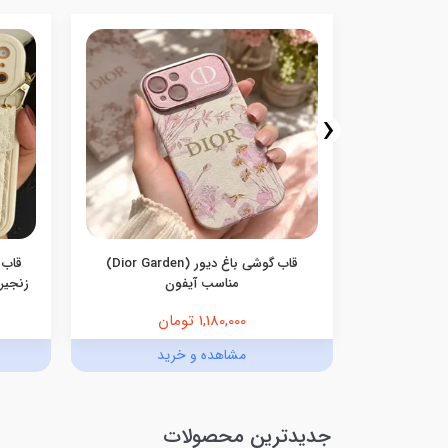
‹
سامسونگ
قاب گوشی باغ دیور (Dior Garden)
قاب 
مناسب آیفون
زنجیری
1,180,000 تومان
د
مشاهده و خرید
جدیدترین محصولات