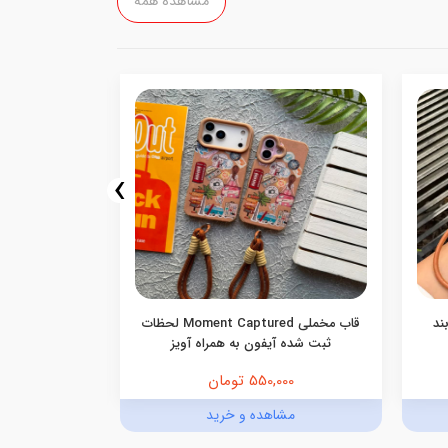
مشاهده همه
›
ند
قاب مخملی Moment Captured لحظات
ثبت شده آیفون به همراه آویز
آیفو
550,000 تومان
,000
مشاهده و خرید
مش