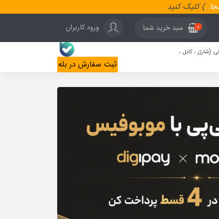
نجا
..
) کلیک کنید
ورود کاربران
سبد خرید شما
0
ی (شارژر ، کابل ،
ثبت سفارش در بله