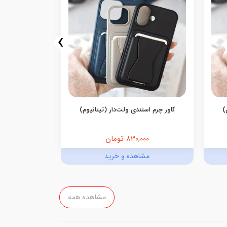
›
)
کاور چرم استندی ولت‌دار (تیتانیوم)
کاور چرم ا
830,000 تومان
,000
مشاهده و خرید
مش
مشاهده همه