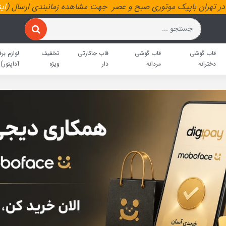
ر تهران باپیک موتوری صبح و عصر جهت مشاهده زمانبندی ارسال (
ای
قاب گوشی
قاب گوشی
قاب جاکارتی
تخفیف
لوازم برق
دخترانه
مردانه
دار
ویژه
آداپتور)