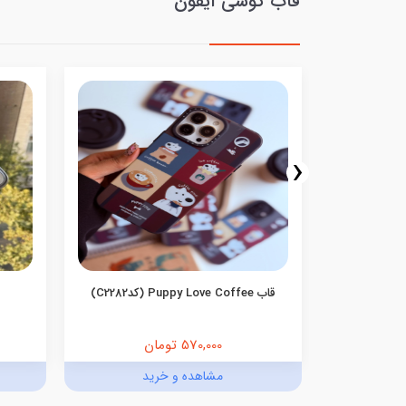
قاب گوشی آیفون
‹
(تیتانیوم)
قاب Puppy Love Coffee (کدC2282)
570,000 تومان
د
مشاهده و خرید