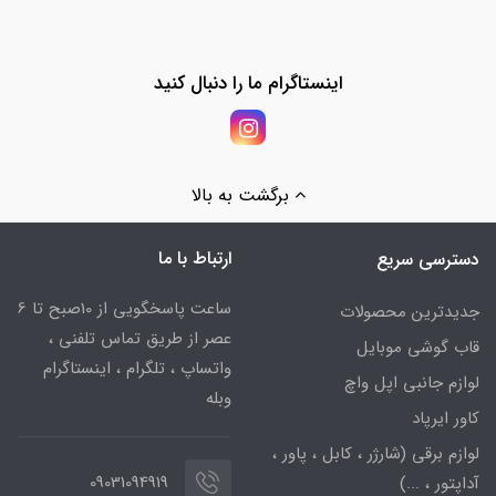
اینستاگرام ما را دنبال کنید
برگشت به بالا
ارتباط با ما
دسترسی سریع
ساعت پاسخگویی از 10صبح تا 6
جدیدترین محصولات
عصر از طریق تماس تلفنی ،
قاب گوشی موبایل
واتساپ ، تلگرام ، اینستاگرام
لوازم جانبی اپل واچ
وبله
کاور ایرپاد
لوازم برقی (شارژر ، کابل ، پاور ،
09031094919
آداپتور ، ...)