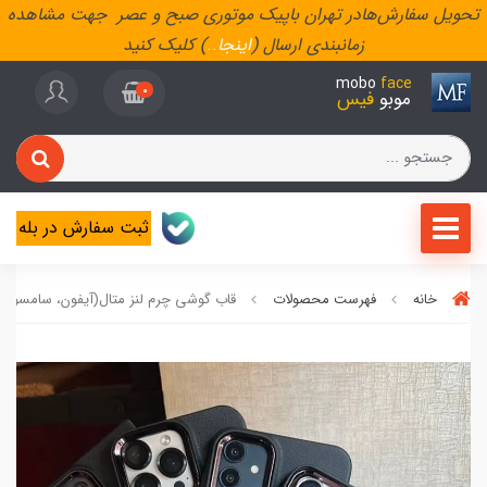
تحویل سفارش‌هادر تهران باپیک موتوری صبح و عصر جهت مشاهده
زمانبندی ارسال (
اینجا
..
) کلیک کنید
mobo
face
0
موبو
فیس
ثبت سفارش در بله
خانه
فهرست محصولات
قاب گوشی چرم لنز متال(آیفون، سامسونگ