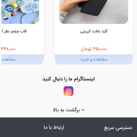
گارد بافت کبریتی
قاب چشم نظر آبی (کد
450,000 تومان
448,000 تومان
مشاهده و خرید
مشاهده و
اینستاگرام ما را دنبال کنید
برگشت به بالا
ارتباط با ما
دسترسی سریع