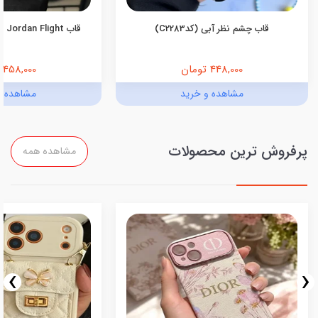
قاب چشم نظر آبی (کدC2283)
قاب Jordan Flight اندروید (کدC2055)
448,000 تومان
458,000 تومان
مشاهده و خرید
مشاهده و
پرفروش ترین محصولات
مشاهده همه
›
‹