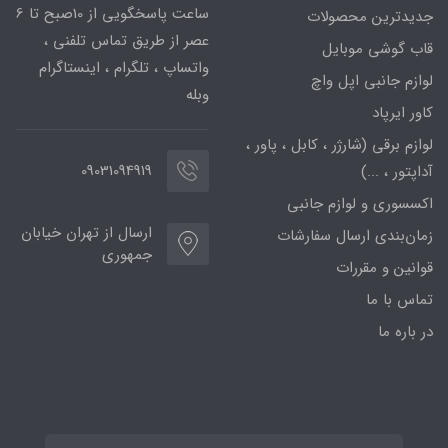
ساعت پاسخگویی از 10صبح تا 6
جدیدترین محصولات
عصر از طریق تماس تلفنی ،
قاب گوشی موبایل
واتساپ ، تلگرام ، اینستاگرام
لوازم جانبی اپل واچ
وبله
کاور ایرپاد
لوازم برقی (شارژر ، کابل ، پاور ،
09031094919
آداپتور ، ...)
اکسسوری و لوازم جانبی
ارسال از تهران خیابان
زمان‌بندی ارسال سفارشات
جمهوری
قوانین و مقررات
تماس با ما
در باره ما