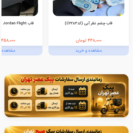
قاب چشم نظر آبی (کدC2283)
قاب Jordan Flight اندروید (کدC2055)
448,000 تومان
458,000 تومان
مشاهده و خرید
مشاهده و