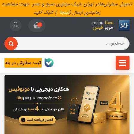
تحویل سفارش‌هادر تهران باپیک موتوری صبح و عصر جهت مشاهده
زمانبندی ارسال (
اینجا
..
) کلیک کنید
mobo
face
0
موبو
فیس
ثبت سفارش در بله