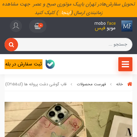
تحویل سفارش‌هادر تهران باپیک موتوری صبح و عصر جهت مشاهده
زمانبندی ارسال (
اینجا
..
) کلیک کنید
mobo
face
0
موبو
فیس
ثبت سفارش در بله
خانه
فهرست محصولات
قاب گوشی دشت پروانه ها (کدC2155)