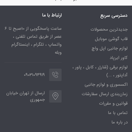
ارتباط با ما
دسترسی سریع
ساعت پاسخگویی از 10صبح تا 6
جدیدترین محصولات
عصر از طریق تماس تلفنی ،
قاب گوشی موبایل
واتساپ ، تلگرام ، اینستاگرام
لوازم جانبی اپل واچ
وبله
کاور ایرپاد
لوازم برقی (شارژر ، کابل ، پاور ،
09031094919
آداپتور ، ...)
اکسسوری و لوازم جانبی
ارسال از تهران خیابان
زمان‌بندی ارسال سفارشات
جمهوری
قوانین و مقررات
تماس با ما
در باره ما