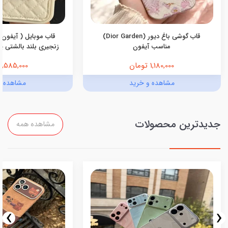
قاب گوشی باغ دیور (Dior Garden)
قاب موبایل ( آیفون 
مناسب آیفون
زنجیری بلند بالشتی پرو
1,180,000 تومان
1,585,000 تومان
مشاهده و خرید
مشاهده و
جدیدترین محصولات
مشاهده همه
›
‹