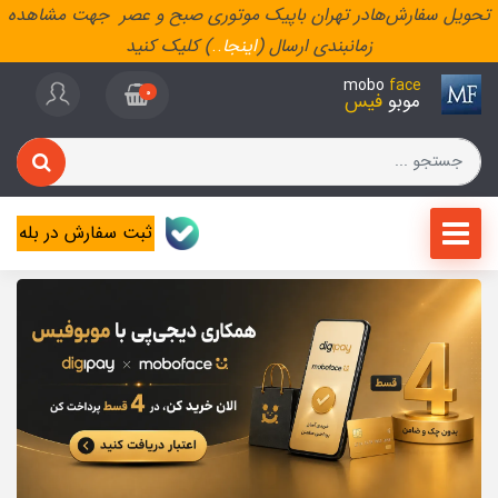
تحویل سفارش‌هادر تهران باپیک موتوری صبح و عصر جهت مشاهده
زمانبندی ارسال (
اینجا
..
) کلیک کنید
mobo
face
0
موبو
فیس
ثبت سفارش در بله