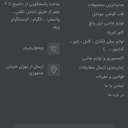
ساعت پاسخگویی از 10صبح تا 6
جدیدترین محصولات
عصر از طریق تماس تلفنی ،
قاب گوشی موبایل
واتساپ ، تلگرام ، اینستاگرام
لوازم جانبی اپل واچ
وبله
کاور ایرپاد
لوازم برقی (شارژر ، کابل ، پاور ،
09031094919
آداپتور ، ...)
اکسسوری و لوازم جانبی
ارسال از تهران خیابان
زمان‌بندی ارسال سفارشات
جمهوری
قوانین و مقررات
تماس با ما
در باره ما