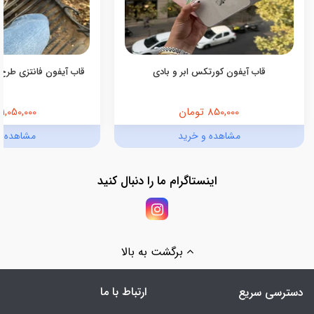
قاب آیفون کورتکس ابر و بادی
قاب آیفون فانتزی طرح 
850,000 تومان
1,050,000 تومان
مشاهده و خرید
مشاهده و
اینستاگرام ما را دنبال کنید
برگشت به بالا
ارتباط با ما
دسترسی سریع