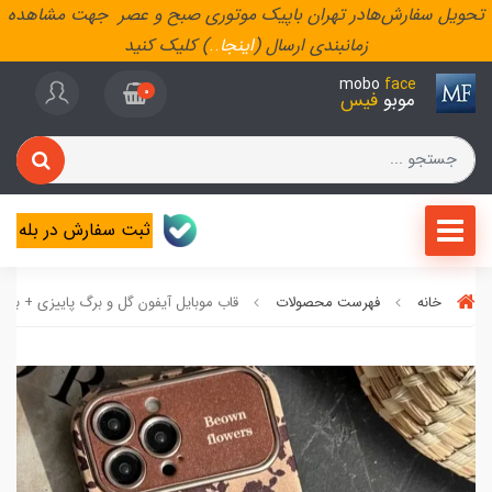
تحویل سفارش‌هادر تهران باپیک موتوری صبح و عصر جهت مشاهده
زمانبندی ارسال (
اینجا
..
) کلیک کنید
mobo
face
0
موبو
فیس
ثبت سفارش در بله
خانه
فهرست محصولات
قاب موبایل آیفون گل و برگ پاییزی + بن