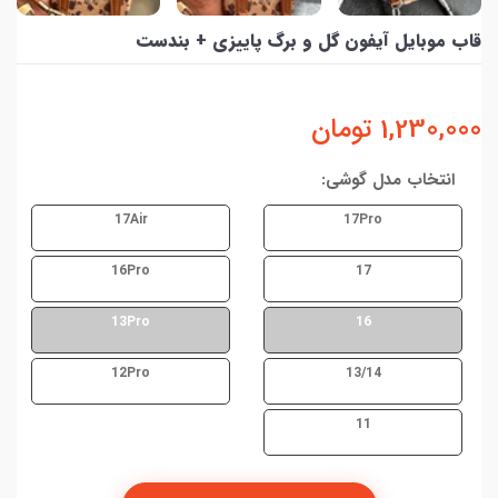
قاب موبایل آیفون گل و برگ پاییزی + بندست
1,230,000
تومان
انتخاب مدل گوشی:
17Air
17Pro
16Pro
17
13Pro
16
12Pro
13/14
11