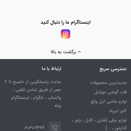
اینستاگرام ما را دنبال کنید
برگشت به بالا
ارتباط با ما
دسترسی سریع
ساعت پاسخگویی از 10صبح تا 6
جدیدترین محصولات
عصر از طریق تماس تلفنی ،
قاب گوشی موبایل
واتساپ ، تلگرام ، اینستاگرام
لوازم جانبی اپل واچ
وبله
کاور ایرپاد
لوازم برقی (شارژر ، کابل ، پاور ،
09031094919
آداپتور ، ...)