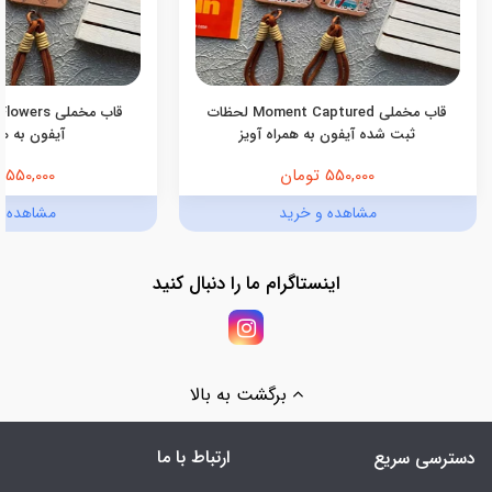
قاب مخملی Moment Captured لحظات
ثبت شده آیفون به همراه آویز
آیفون به هم
550,000 تومان
550,000 تومان
مشاهده و خرید
مشاهده و
اینستاگرام ما را دنبال کنید
برگشت به بالا
ارتباط با ما
دسترسی سریع