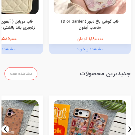
قاب گوشی باغ دیور (Dior Garden)
قاب موبایل ( آیفون 
مناسب آیفون
زنجیری بلند بالشتی پرو
1,180,000 تومان
1,585,000 تومان
مشاهده و خرید
مشاهده و
جدیدترین محصولات
مشاهده همه
›
‹