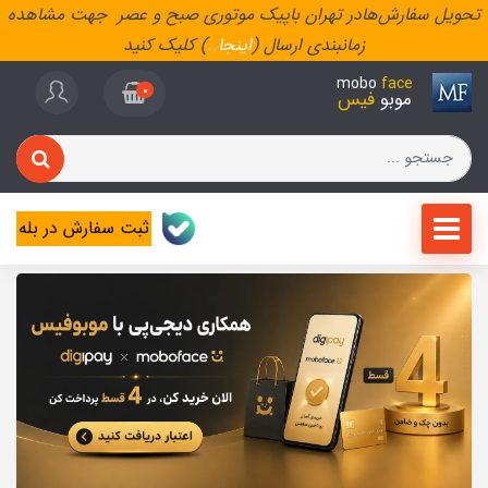
تحویل سفارش‌هادر تهران باپیک موتوری صبح و عصر جهت مشاهده
زمانبندی ارسال (
اینجا
..
) کلیک کنید
mobo
face
0
موبو
فیس
ثبت سفارش در بله