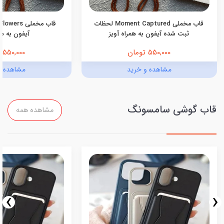
قاب مخملی Moment Captured لحظات
ثبت شده آیفون به همراه آویز
آیفون به هم
550,000 تومان
550,000 تومان
مشاهده و خرید
مشاهده و
قاب گوشی سامسونگ
مشاهده همه
›
‹