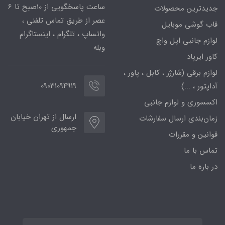
ساعت پاسخگویی از 10صبح تا 6
جدیدترین محصولات
عصر از طریق تماس تلفنی ،
قاب گوشی موبایل
واتساپ ، تلگرام ، اینستاگرام
لوازم جانبی اپل واچ
وبله
کاور ایرپاد
لوازم برقی (شارژر ، کابل ، پاور ،
09031094919
آداپتور ، ...)
اکسسوری و لوازم جانبی
ارسال از تهران خیابان
زمان‌بندی ارسال سفارشات
جمهوری
قوانین و مقررات
تماس با ما
در باره ما