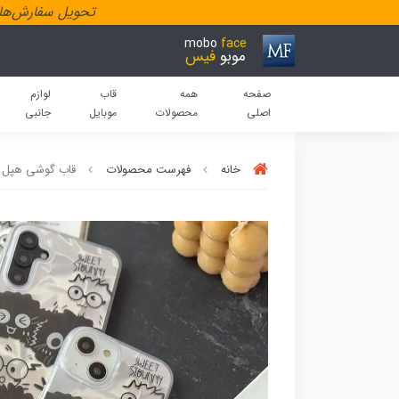
تحویل سفارش‌هاد
mobo
face
موبو
فیس
صفحه
همه
قاب
لوازم
اصلی
محصولات
موبایل
جانبی
خانه
فهرست محصولات
قاب گوشی هپل ه