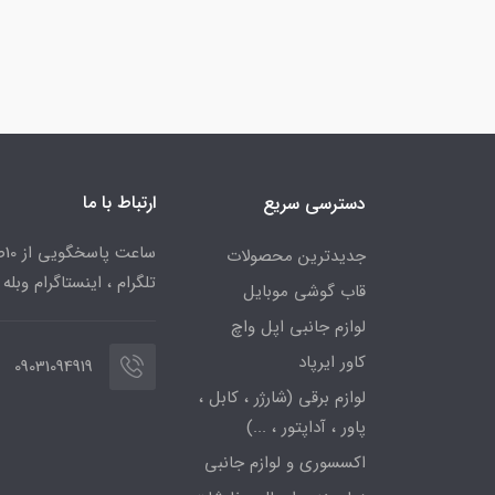
ارتباط با ما
دسترسی سریع
جدیدترین محصولات
تلگرام ، اینستاگرام وبله
قاب گوشی موبایل
لوازم جانبی اپل واچ
کاور ایرپاد
09031094919
لوازم برقی (شارژر ، کابل ،
پاور ، آداپتور ، ...)
اکسسوری و لوازم جانبی