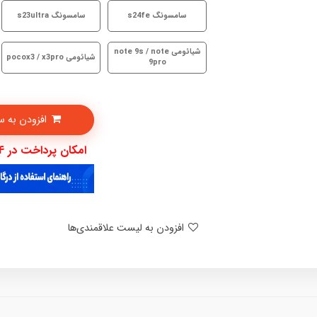
سامسونگ s24fe
سامسونگ s23ultra
شیائومی note 9s / note
شیائومی pocox3 / x3pro
9pro
افزودن به سبدخرید
امکان پرداخت در 4 قسط با دیجی پی
افزودن به لیست علاقمندی‌ها