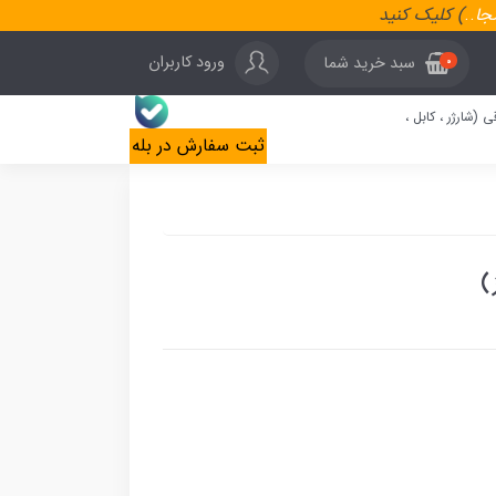
نجا
..
) کلیک کنید
ورود کاربران
سبد خرید شما
0
ی (شارژر ، کابل ،
ثبت سفارش در بله
)