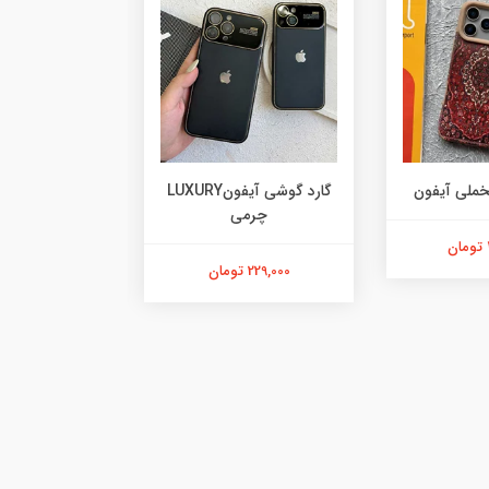
خملی آیفون
گارد گوشی آیفونLUXURY
چرمی
آیفو
229,000 تومان
478,000 تومان