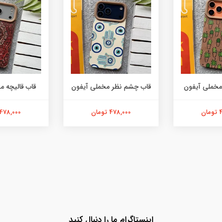
مخملی آیفون
قاب چشم نظر مخملی آیفون
قاب قالیچه م
ن
478,000 تومان
478,000 تومان
اینستاگرام ما را دنبال کنید