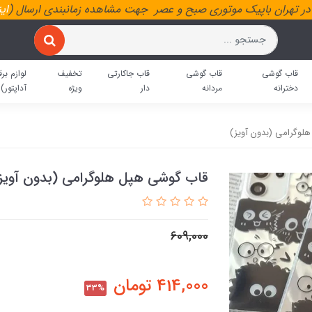
ر تهران باپیک موتوری صبح و عصر جهت مشاهده زمانبندی ارسال (
ای
قاب گوشی
قاب گوشی
قاب جاکارتی
تخفیف
لوازم برق
دخترانه
مردانه
دار
ویژه
آداپتور)
لوگرامی (بدون آویز)
قاب گوشی هپل هلوگرامی (بدون آویز
609,000
414,000
تومان
33%