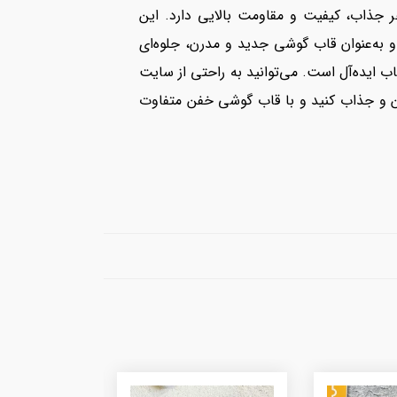
گوشی‌های iPhone، Samsung و Xiaomi است که علاوه بر ظاهر جذاب، کیفیت و مقاومت بالایی دارد. این
دید مانند iPhone 16 Pro Max، Samsung S24 Ultra و Xiaomi Note 14 Pro هستند و به‌عنوان قاب گوشی جدید و مدرن، جلوه‌ای
ایده‌آل است. می‌توانید به راحتی از سایت
ن و جذاب کنید و با قاب گوشی خفن متفاوت