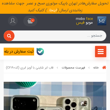
تحویل سفارش‌هادر تهران باپیک موتوری صبح و عصر جهت مشاهده
زمانبندی ارسال (
اینجا
..
) کلیک کنید
mobo
face
0
موبو
فیس
ثبت سفارش در بله
خانه
فهرست محصولات
قاب ابر شاینی با آویز ابری (کدC2190)