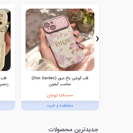
‹
سامسونگ
قاب گوشی باغ دیور (Dior Garden)
قاب 
مناسب آیفون
زنجیری
1,180,000 تومان
د
مشاهده و خرید
جدیدترین محصولات