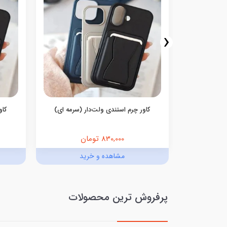
‹
کاور چرم استندی ولت‌دار (سرمه ای)
کاو
830,000 تومان
د
مشاهده و خرید
پرفروش ترین محصولات