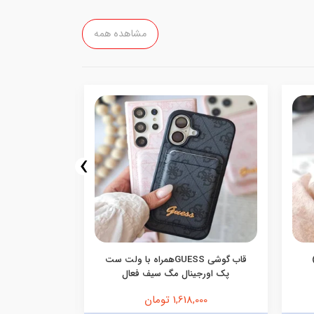
مشاهده همه
›
قاب گوشی GUESSهمراه با ولت ست
قاب گوشی م
پک اورجینال مگ سیف فعال
1,618,000 تومان
,000