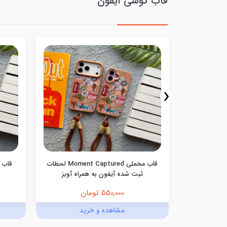
قاب گوشی آیفون
‹
نه ای صورتی
قاب مخملی Moment Captured لحظات
ی
ثبت شده آیفون به همراه آویز
550,000 تومان
د
مشاهده و خرید