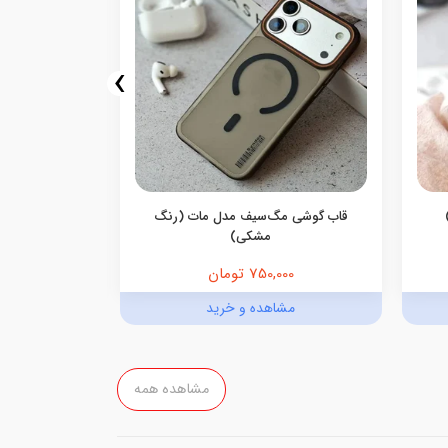
›
قاب گوشی مگ‌سیف مدل مات (رنگ
قاب گوشی م
مشکی)
750,000 تومان
,000
مشاهده و خرید
مش
مشاهده همه