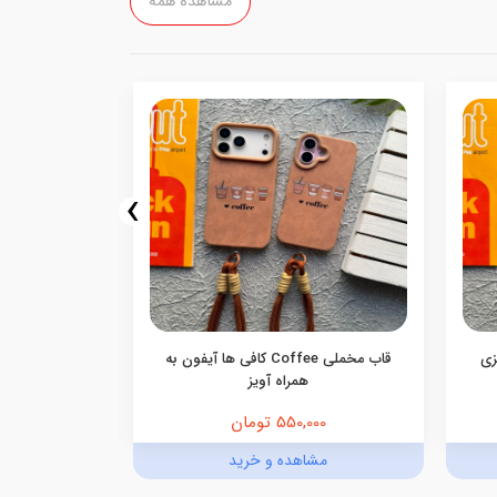
مشاهده همه
›
اییزی
قاب مخملی Coffee کافی ها آیفون به
همراه آویز
550,000 تومان
0,000
مشاهده و خرید
مش