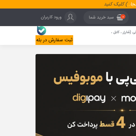
نجا
..
) کلیک کنید
ورود کاربران
سبد خرید شما
0
ی (شارژر ، کابل ،
ثبت سفارش در بله