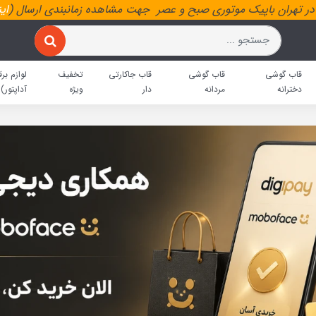
ر تهران باپیک موتوری صبح و عصر جهت مشاهده زمانبندی ارسال (
ای
قاب گوشی
قاب گوشی
قاب جاکارتی
تخفیف
لوازم برق
دخترانه
مردانه
دار
ویژه
آداپتور)