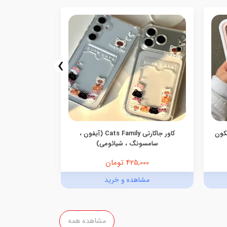
›
یکون
کاور جاکارتی Cats Family (آیفون ،
کاور گوشی جاک
سامسونگ ، شیائومی)
425,000 تومان
,000
مشاهده و خرید
مش
مشاهده همه