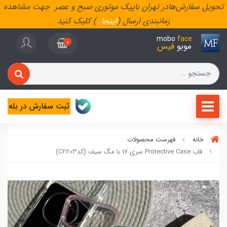
تحویل سفارش‌هادر تهران باپیک موتوری صبح و عصر جهت مشاهده
زمانبندی ارسال (
اینجا
..
) کلیک کنید
mobo
face
0
موبو
فیس
ثبت سفارش در بله
خانه
فهرست محصولات
قاب Protective Case سری 17 با مگ سیف (کدC2203)