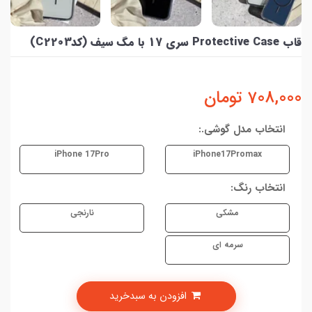
قاب Protective Case سری 17 با مگ سیف (کدC2203)
708,000
تومان
انتخاب مدل گوشی.:
iPhone 17Pro
iPhone17Promax
انتخاب رنگ:
مشکی
نارنجی
سرمه ای
افزودن به سبدخرید