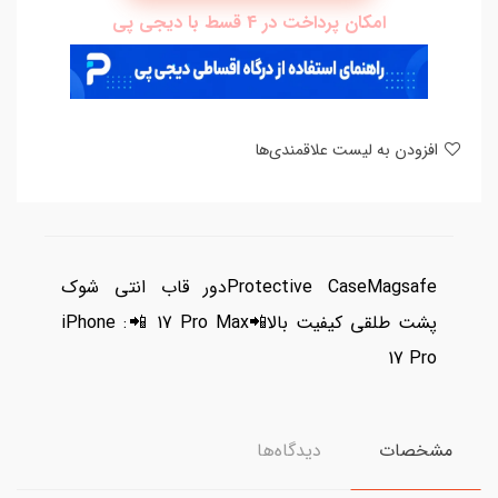
امکان پرداخت در 4 قسط با دیجی پی
افزودن به لیست علاقمندی‌ها
Protective CaseMagsafeدور قاب انتی شوک
پشت طلقی کیفیت بالاiPhone :📲 17 Pro Max📲
17 Pro
مشخصات
دیدگاه‌ها