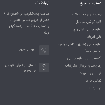
ارتباط با ما
دسترسی سریع
ساعت پاسخگویی از 10صبح تا 6
جدیدترین محصولات
عصر از طریق تماس تلفنی ،
قاب گوشی موبایل
واتساپ ، تلگرام ، اینستاگرام
لوازم جانبی اپل واچ
وبله
کاور ایرپاد
لوازم برقی (شارژر ، کابل ، پاور ،
09031094919
آداپتور ، ...)
اکسسوری و لوازم جانبی
ارسال از تهران خیابان
زمان‌بندی ارسال سفارشات
جمهوری
قوانین و مقررات
تماس با ما
در باره ما