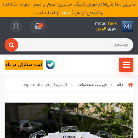
تحویل سفارش‌هادر تهران باپیک موتوری صبح و عصر جهت مشاهده
زمانبندی ارسال (
اینجا
..
) کلیک کنید
mobo
face
0
موبو
فیس
ثبت سفارش در بله
خانه
فهرست محصولات
قاب پلنگی leopard design