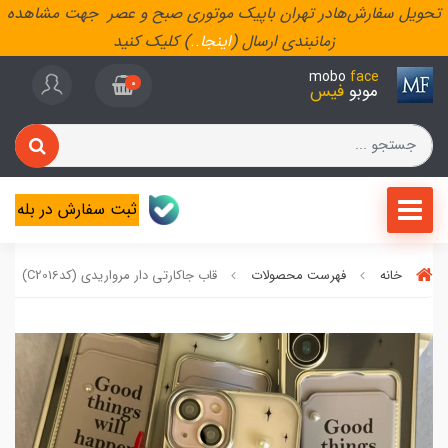
تحویل سفارش‌هادر تهران باپیک موتوری صبح و عصر جهت مشاهده
زمانبندی ارسال (
اینجا
..
) کلیک کنید
mobo
face
0
موبو
فیس
ثبت سفارش در بله
خانه
فهرست محصولات
قاب جاکارتی دار مرواریدی (کدC2016)