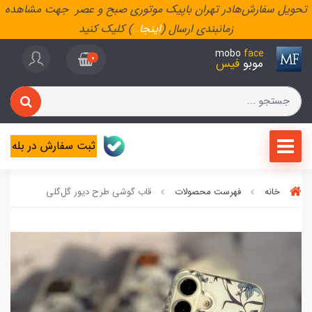
تحویل سفارش‌هادر تهران باپیک موتوری صبح و عصر جهت مشاهده
زمانبندی ارسال (
اینجا
..
) کلیک کنید
mobo
face
0
موبو
فیس
ثبت سفارش در بله
خانه
فهرست محصولات
قاب گوشی طرح دیور گل‌گلی