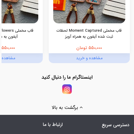
قاب مخملی Moment Captured لحظات
ثبت شده آیفون به همراه آویز
آیفون به هم
550,000 تومان
550,000 تومان
مشاهده و خرید
مشاهده و
اینستاگرام ما را دنبال کنید
برگشت به بالا
ارتباط با ما
دسترسی سریع