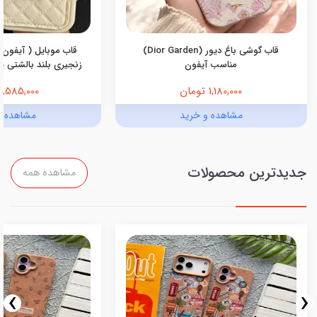
قاب گوشی باغ دیور (Dior Garden)
قاب موبایل ( آیفون 
مناسب آیفون
زنجیری بلند بالشتی پرو
1,180,000 تومان
1,585,000 تومان
مشاهده و خرید
مشاهده و
جدیدترین محصولات
مشاهده همه
›
‹