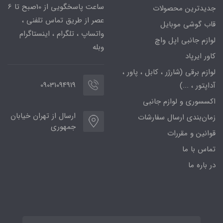
ساعت پاسخگویی از 10صبح تا 6
جدیدترین محصولات
عصر از طریق تماس تلفنی ،
قاب گوشی موبایل
واتساپ ، تلگرام ، اینستاگرام
لوازم جانبی اپل واچ
وبله
کاور ایرپاد
لوازم برقی (شارژر ، کابل ، پاور ،
09031094919
آداپتور ، ...)
اکسسوری و لوازم جانبی
ارسال از تهران خیابان
زمان‌بندی ارسال سفارشات
جمهوری
قوانین و مقررات
تماس با ما
در باره ما