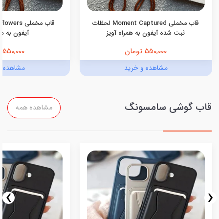
قاب مخملی Moment Captured لحظات
ثبت شده آیفون به همراه آویز
آیفون به هم
550,000 تومان
550,000 تومان
مشاهده و خرید
مشاهده و
قاب گوشی سامسونگ
مشاهده همه
›
‹