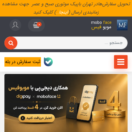
تحویل سفارش‌هادر تهران باپیک موتوری صبح و عصر جهت مشاهده
زمانبندی ارسال (
اینجا
..
) کلیک کنید
mobo
face
0
موبو
فیس
ثبت سفارش در بله