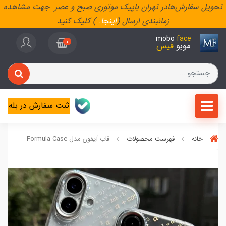
تحویل سفارش‌هادر تهران باپیک موتوری صبح و عصر جهت مشاهده
زمانبندی ارسال (
اینجا
..
) کلیک کنید
mobo
face
0
موبو
فیس
ثبت سفارش در بله
خانه
فهرست محصولات
قاب آیفون مدل Formula Case