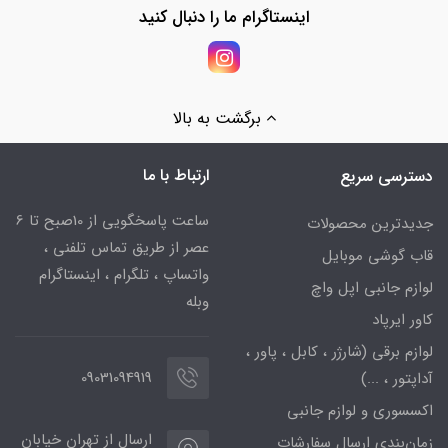
اینستاگرام ما را دنبال کنید
برگشت به بالا
ارتباط با ما
دسترسی سریع
ساعت پاسخگویی از 10صبح تا 6
جدیدترین محصولات
عصر از طریق تماس تلفنی ،
قاب گوشی موبایل
واتساپ ، تلگرام ، اینستاگرام
لوازم جانبی اپل واچ
وبله
کاور ایرپاد
لوازم برقی (شارژر ، کابل ، پاور ،
09031094919
آداپتور ، ...)
اکسسوری و لوازم جانبی
ارسال از تهران خیابان
زمان‌بندی ارسال سفارشات