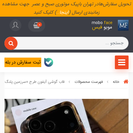
تحویل سفارش‌هادر تهران باپیک موتوری صبح و عصر جهت مشاهده
زمانبندی ارسال (
اینجا
..
) کلیک کنید
mobo
face
0
موبو
فیس
ثبت سفارش در بله
خانه
فهرست محصولات
قاب گوشی آیفون طرح «سرزمین پلنگ‌ها»