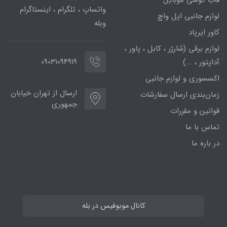
قاب گوشی موبایل
واتساپ ، تلگرام ، اینستاگرام
لوازم جانبی اپل واچ
وبله
کاور ایرپاد
لوازم برقی (شارژر ، کابل ، پاور ،
09031094919
آداپتور ، ...)
اکسسوری و لوازم جانبی
ارسال از تهران خیابان
زمان‌بندی ارسال سفارشات
جمهوری
قوانین و مقررات
تماس با ما
در باره ما
کانال موبوفیس در بله