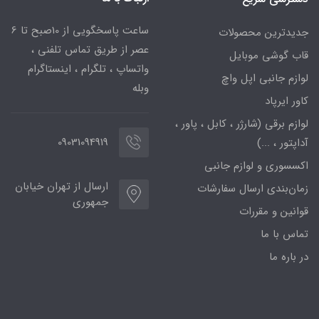
ساعت پاسخگویی از 10صبح تا 6
جدیدترین محصولات
عصر از طریق تماس تلفنی ،
قاب گوشی موبایل
واتساپ ، تلگرام ، اینستاگرام
لوازم جانبی اپل واچ
وبله
کاور ایرپاد
لوازم برقی (شارژر ، کابل ، پاور ،
09031094919
آداپتور ، ...)
اکسسوری و لوازم جانبی
ارسال از تهران خیابان
زمان‌بندی ارسال سفارشات
جمهوری
قوانین و مقررات
تماس با ما
در باره ما