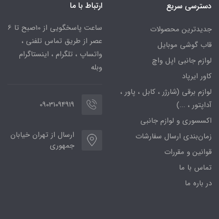
ارتباط با ما
دسترسی سریع
ساعت پاسخگویی از 10صبح تا 6
جدیدترین محصولات
عصر از طریق تماس تلفنی ،
قاب گوشی موبایل
واتساپ ، تلگرام ، اینستاگرام
لوازم جانبی اپل واچ
وبله
کاور ایرپاد
لوازم برقی (شارژر ، کابل ، پاور ،
09031094919
آداپتور ، ...)
اکسسوری و لوازم جانبی
ارسال از تهران خیابان
زمان‌بندی ارسال سفارشات
جمهوری
قوانین و مقررات
تماس با ما
در باره ما