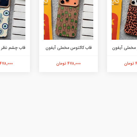
 مخملی آیفون
قاب کاکتوس مخملی آیفون
قاب چشم نظر 
ن
478,000 تومان
478,000 تومان