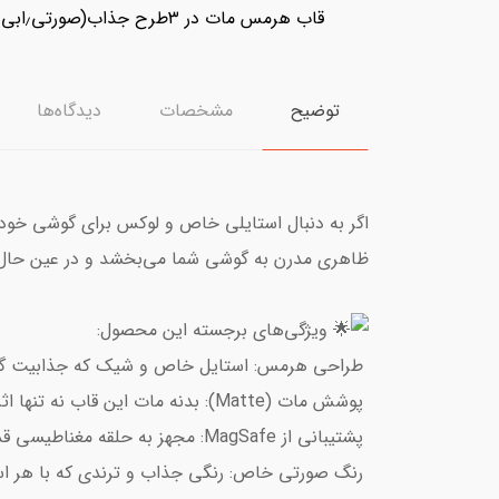
قاب هرمس مات در ۳طرح جذاب(صورتی٫ابی٫سفید نارنجی)برای گوشی های ایفون و سریs سامسونگIphone;
توضیح
مشخصات
دیدگاه‌ها
اگر به دنبال استایلی خاص و لوکس برای گوشی خود 
ظاهری مدرن به گوشی شما می‌بخشد و در عین حال ا
ویژگی‌های برجسته این محصول:
طراحی هرمس: استایل خاص و شیک که جذابیت گوش
پوشش مات (Matte): بدنه مات این قاب نه تنها اثر انگشت را نمی‌گیرد، بلکه حس لمس بسیار نرم و لطیفی دارد.
پشتیبانی از MagSafe: مجهز به حلقه مغناطیسی قدرتمند برای اتصال سریع و راحت به شارژرهای مگسیف و اکسسوری‌های مرتبط (ویژه آیفون).
رنگ صورتی خاص: رنگی جذاب و ترندی که با هر ا