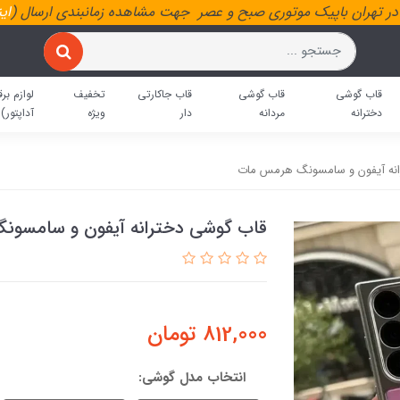
ر تهران باپیک موتوری صبح و عصر جهت مشاهده زمانبندی ارسال (
ای
قاب گوشی
قاب گوشی
قاب جاکارتی
تخفیف
لوازم برق
دخترانه
مردانه
دار
ویژه
آداپتور)
نه آیفون و سامسونگ هرمس مات
قاب گوشی دخترانه آیفون و سامسو
812,000
تومان
انتخاب مدل گوشی: