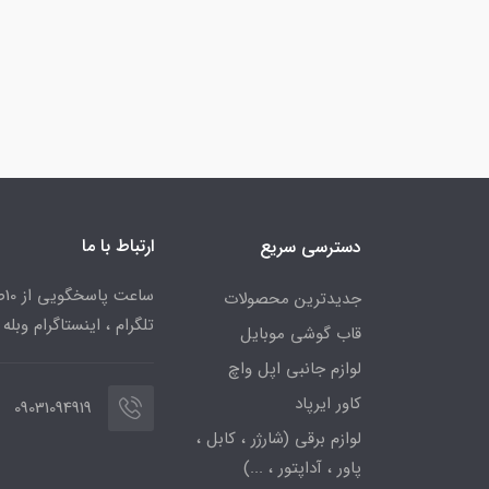
ارتباط با ما
دسترسی سریع
جدیدترین محصولات
تلگرام ، اینستاگرام وبله
قاب گوشی موبایل
لوازم جانبی اپل واچ
کاور ایرپاد
09031094919
لوازم برقی (شارژر ، کابل ،
پاور ، آداپتور ، ...)