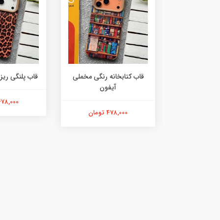
ه مشکی مخملی
قاب کتابخانه رنگی مخملی
قاب پلنگی ریز
فون
آیفون
478,000 توما
ان
478,000 تومان