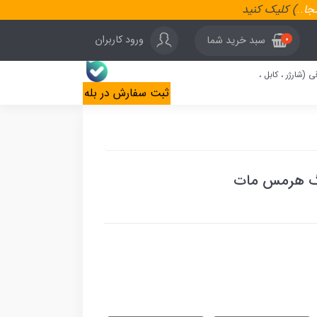
نجا
..
) کلیک کنید
ورود کاربران
سبد خرید شما
0
ی (شارژر ، کابل ،
ثبت سفارش در بله
نگ هرمس مات