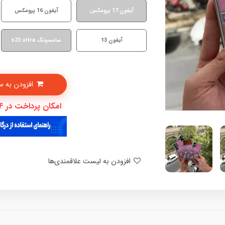
آیفون 17 پرومکس
آیفون 16 پرومکس
آیفون 13
سامسونگ s23 ultra
افزودن به سبدخرید
امکان پرداخت در 4 قسط با دیجی پی
افزودن به لیست علاقمندی‌ها