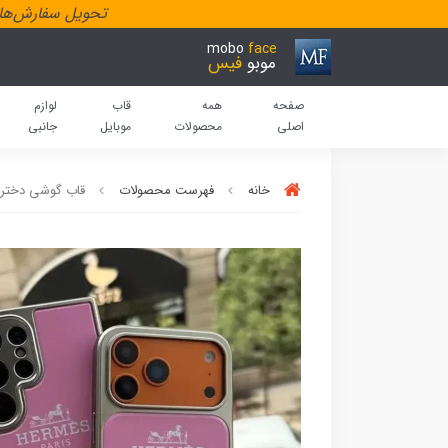
تحویل سفارش‌هاد
mobo
face
موبو
فیس
صفحه
همه
قاب
لوازم
اصلی
محصولات
موبایل
جانبی
خانه
فهرست محصولات
قاب گوشی دخترا