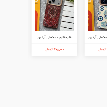
مخملی آیفون
قاب قالیچه مخملی آیفون
چرم
478,000 تومان
229,000 تومان