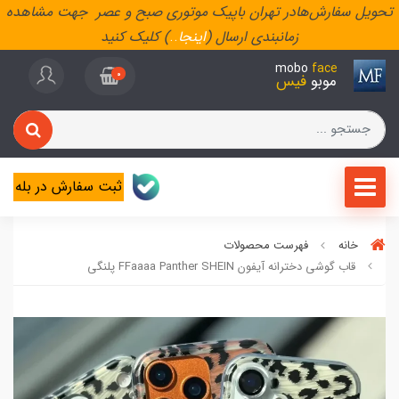
تحویل سفارش‌هادر تهران باپیک موتوری صبح و عصر جهت مشاهده
زمانبندی ارسال (
اینجا
..
) کلیک کنید
mobo
face
0
موبو
فیس
ثبت سفارش در بله
خانه
فهرست محصولات
قاب گوشی دخترانه آیفون FFaaaa Panther SHEIN پلنگی