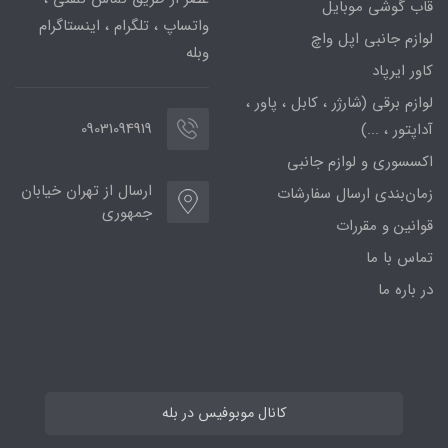
قاب گوشی موبایل
واتساپ ، تلگرام ، اینستاگرام
لوازم جانبی اپل واچ
وبله
کاور ایرپاد
لوازم برقی (شارژر ، کابل ، پاور ،
09031094919
آداپتور ، ...)
اکسسوری و لوازم جانبی
ارسال از تهران خیابان
زمان‌بندی ارسال سفارشات
جمهوری
قوانین و مقررات
تماس با ما
در باره ما
کانال موبوفیس در بله