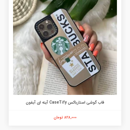
قاب گوشی استارباکس CaseTify آینه ای آیفون
828,000 تومان