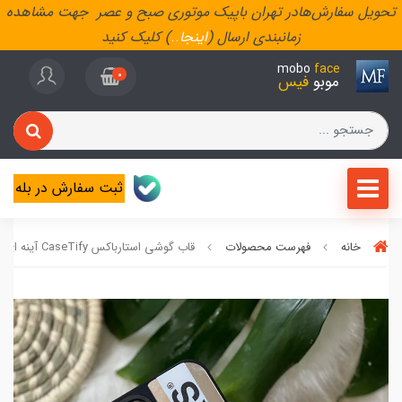
تحویل سفارش‌هادر تهران باپیک موتوری صبح و عصر جهت مشاهده
زمانبندی ارسال (
اینجا
..
) کلیک کنید
mobo
face
0
موبو
فیس
ثبت سفارش در بله
خانه
فهرست محصولات
قاب گوشی استارباکس CaseTify آینه ای سامسونگ