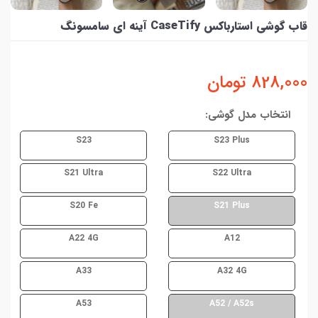
قاب گوشی استارباکس CaseTify آینه ای سامسونگ
828,000
تومان
انتخاب مدل گوشی:
S23
S23 Plus
S21 Ultra
S22 Ultra
S20 Fe
S21 Plus
A22 4G
A12
A33
A32 4G
A53
A52 / A52s