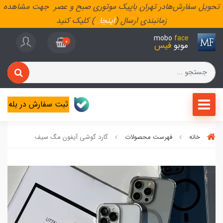
تحویل سفارش‌هادر تهران باپیک موتوری صبح و عصر جهت مشاهده
زمانبندی ارسال (
اینجا
..
) کلیک کنید
mobo
face
0
موبو
فیس
ثبت سفارش در بله
خانه
فهرست محصولات
گارد گوشی آیفون مگ سیف