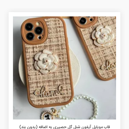
قاب موبایل آیفون شنل گل حصیری به اضافه (بدون بند)