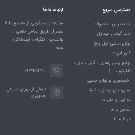
ارتباط با ما
دسترسی سریع
ساعت پاسخگویی از 10صبح تا 6
جدیدترین محصولات
عصر از طریق تماس تلفنی ،
قاب گوشی موبایل
واتساپ ، تلگرام ، اینستاگرام
لوازم جانبی اپل واچ
وبله
کاور ایرپاد
لوازم برقی (شارژر ، کابل ، پاور ،
09031094919
آداپتور ، ...)
اکسسوری و لوازم جانبی
ارسال از تهران خیابان
زمان‌بندی ارسال سفارشات
جمهوری
قوانین و مقررات
تماس با ما
در باره ما