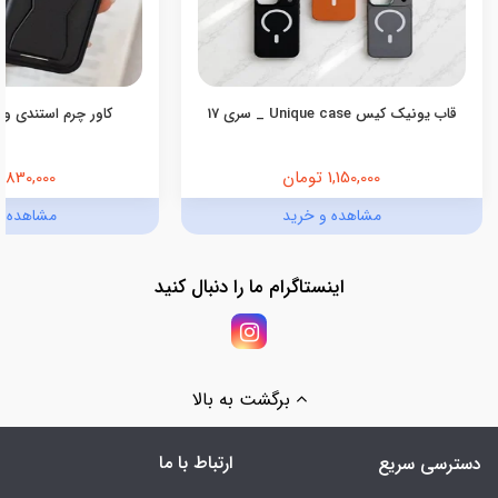
قاب یونیک کیس Unique case _ سری 17
کاور چرم استندی ول
1,150,000 تومان
830,000 تومان
مشاهده و خرید
مشاهده و
اینستاگرام ما را دنبال کنید
برگشت به بالا
ارتباط با ما
دسترسی سریع