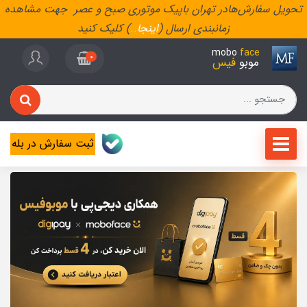
تحویل سفارش‌هادر تهران باپیک موتوری صبح و عصر جهت مشاهده
زمانبندی ارسال (
اینجا
..
) کلیک کنید
mobo
face
0
موبو
فیس
ثبت سفارش در بله