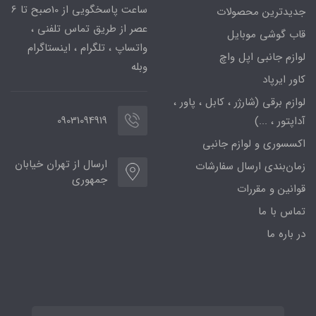
ساعت پاسخگویی از 10صبح تا 6
جدیدترین محصولات
عصر از طریق تماس تلفنی ،
قاب گوشی موبایل
واتساپ ، تلگرام ، اینستاگرام
لوازم جانبی اپل واچ
وبله
کاور ایرپاد
لوازم برقی (شارژر ، کابل ، پاور ،
09031094919
آداپتور ، ...)
اکسسوری و لوازم جانبی
ارسال از تهران خیابان
زمان‌بندی ارسال سفارشات
جمهوری
قوانین و مقررات
تماس با ما
در باره ما