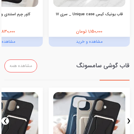
قاب یونیک کیس Unique case _ سری 17
کاور چرم استندی ول
1,150,000 تومان
830,000 تومان
مشاهده و خرید
مشاهده و
قاب گوشی سامسونگ
مشاهده همه
›
‹