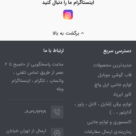
اینستاگرام ما را دنبال کنید
برگشت به بالا
ارتباط با ما
دسترسی سریع
ساعت پاسخگویی از 10صبح تا 6
جدیدترین محصولات
عصر از طریق تماس تلفنی ،
قاب گوشی موبایل
واتساپ ، تلگرام ، اینستاگرام
لوازم جانبی اپل واچ
وبله
کاور ایرپاد
لوازم برقی (شارژر ، کابل ، پاور ،
09031094919
آداپتور ، ...)
اکسسوری و لوازم جانبی
ارسال از تهران خیابان
زمان‌بندی ارسال سفارشات