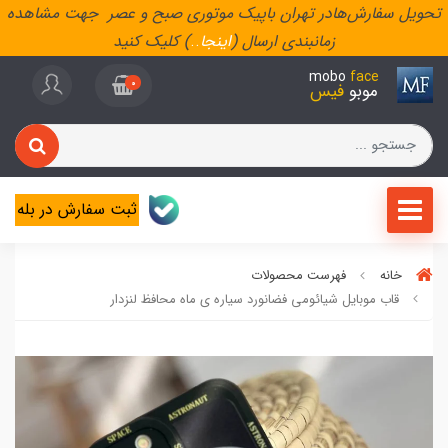
تحویل سفارش‌هادر تهران باپیک موتوری صبح و عصر جهت مشاهده
زمانبندی ارسال (
اینجا
..
) کلیک کنید
mobo
face
0
موبو
فیس
ثبت سفارش در بله
خانه
فهرست محصولات
قاب موبایل شیائومی فضانورد سیاره ی ماه محافظ لنزدار