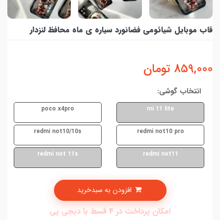
قاب موبایل شیائومی فضانورد سیاره ی ماه محافظ لنزدار
859,000
تومان
انتخاب گوشی:
poco x4pro
mi 11 lite
redmi not10/10s
redmi not10 pro
redmi not 11s
redmi not11
افزودن به سبدخرید
امکان پرداخت در 4 قسط با دیجی پی