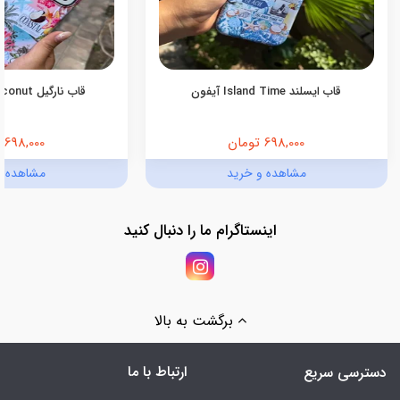
قاب ایسلند Island Time آیفون
قاب نارگیل Pink Coconut آیفون
698,000 تومان
698,000 تومان
مشاهده و خرید
مشاهده و
اینستاگرام ما را دنبال کنید
برگشت به بالا
ارتباط با ما
دسترسی سریع