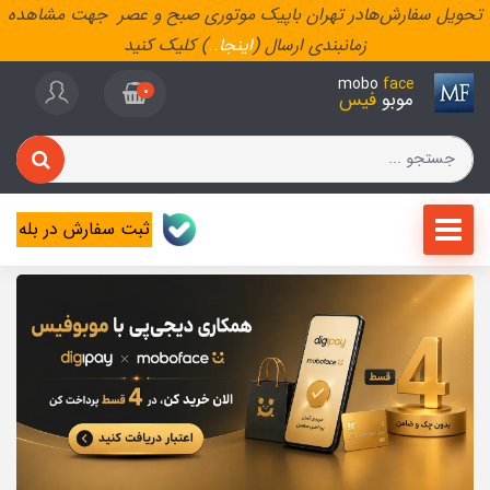
تحویل سفارش‌هادر تهران باپیک موتوری صبح و عصر جهت مشاهده
زمانبندی ارسال (
اینجا
..
) کلیک کنید
mobo
face
0
موبو
فیس
ثبت سفارش در بله