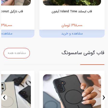
قاب ایسلند Island Time آیفون
قاب نارگیل Pink Coconut آیفون
698,000 تومان
698,000 تومان
مشاهده و خرید
مشاهده و
قاب گوشی سامسونگ
مشاهده همه
›
‹