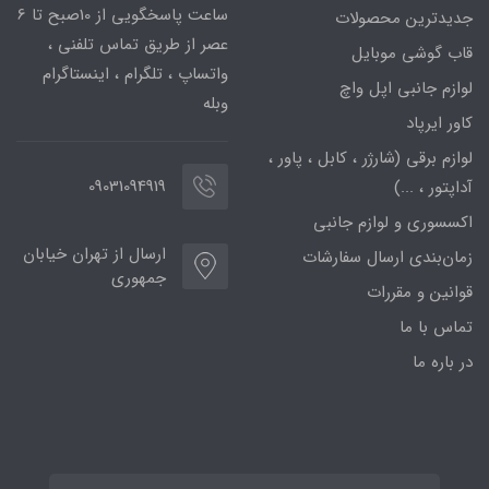
ساعت پاسخگویی از 10صبح تا 6
جدیدترین محصولات
عصر از طریق تماس تلفنی ،
قاب گوشی موبایل
واتساپ ، تلگرام ، اینستاگرام
لوازم جانبی اپل واچ
وبله
کاور ایرپاد
لوازم برقی (شارژر ، کابل ، پاور ،
09031094919
آداپتور ، ...)
اکسسوری و لوازم جانبی
ارسال از تهران خیابان
زمان‌بندی ارسال سفارشات
جمهوری
قوانین و مقررات
تماس با ما
در باره ما