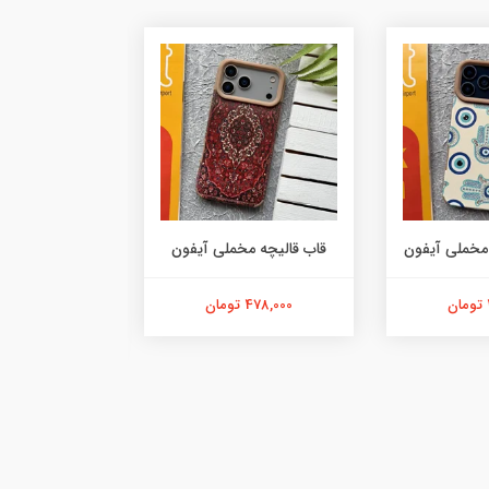
مخملی آیفون
قاب قالیچه مخملی آیفون
چرم
478,000 تومان
229,000 تومان