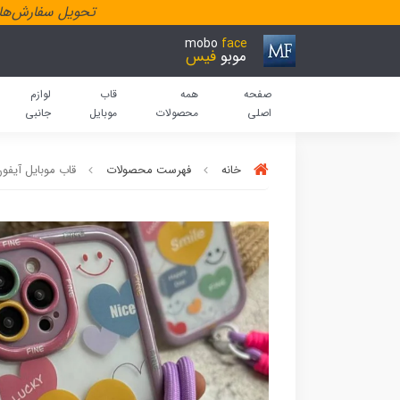
تحویل سفارش‌هاد
mobo
face
موبو
فیس
صفحه
همه
قاب
لوازم
اصلی
محصولات
موبایل
جانبی
خانه
فهرست محصولات
قاب موبایل آیفو