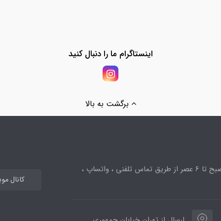
اینستاگرام ما را دنبال کنید
برگشت به بالا
ساعت پاسخگویی از 10صبح تا 6 عصر از طریق تماس تلفنی ، واتساپ ،
کانال مو
ارسال از تهران خیابان جمهوری