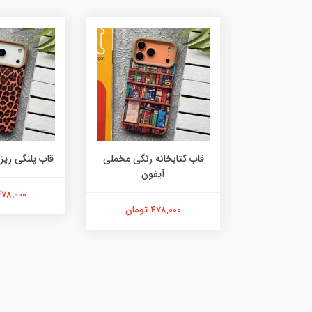
ه مشکی مخملی
قاب کتابخانه رنگی مخملی
قاب پلنگی ریز
فون
آیفون
478,000 توما
ان
478,000 تومان