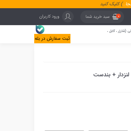
نجا
..
) کلیک کنید
ورود کاربران
سبد خرید شما
0
ی (شارژر ، کابل ،
ثبت سفارش در بله
لنزدار + بندست