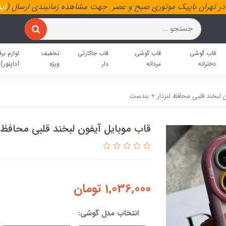
ر تهران باپیک موتوری صبح و عصر جهت مشاهده زمانبندی ارسال (
ای
قاب گوشی
قاب گوشی
قاب جاکارتی
تخفیف
لوازم برق
دخترانه
مردانه
دار
ویژه
آداپتور)
ن لبخند قلبی محافظ لنزدار + بندست
قاب موبایل آیفون لبخند قلبی محافظ 
1,036,000
تومان
انتخاب مدل گوشی: