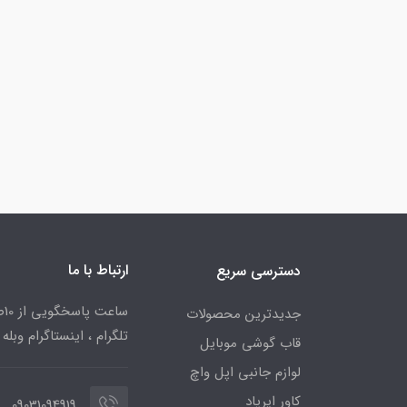
ارتباط با ما
دسترسی سریع
جدیدترین محصولات
تلگرام ، اینستاگرام وبله
قاب گوشی موبایل
لوازم جانبی اپل واچ
کاور ایرپاد
09031094919