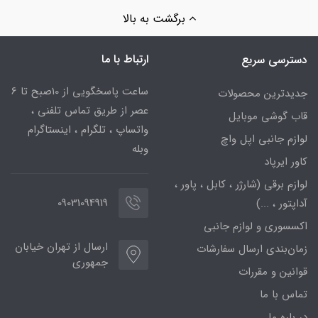
برگشت به بالا
ارتباط با ما
دسترسی سریع
ساعت پاسخگویی از 10صبح تا 6
جدیدترین محصولات
عصر از طریق تماس تلفنی ،
قاب گوشی موبایل
واتساپ ، تلگرام ، اینستاگرام
لوازم جانبی اپل واچ
وبله
کاور ایرپاد
لوازم برقی (شارژر ، کابل ، پاور ،
09031094919
آداپتور ، ...)
اکسسوری و لوازم جانبی
ارسال از تهران خیابان
زمان‌بندی ارسال سفارشات
جمهوری
قوانین و مقررات
تماس با ما
در باره ما