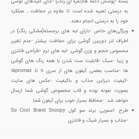
بسته -پوشش دکمه ها(نقره ای رنگ) -جای کلیدهای گوشی
به درستی تعبیه شده است تا علاوه بر حفاظت , عملکرد
خود را به درستی انجام دهند.
ویژگی‌های خاص -دارای لبه های برجسته(مشکی رنگ) در
اطراف لنز دوربین گوشی برای حفاظت بیشتر -عدم تغییر
محسوس حجم و وزن گوشی -لبه های نرم -طراحی فانتزی
و زیبا -سبک -قابلیت ست شدن با همه رنگ های گوشی
ها -مناسب بعضی آیفون های از سری 11 تا 15promax
-کیفیت دیزاین جذاب و باکیفیت -عکس های سایت
بصورت نمونه بوده و قاب مخصوص گوشی شما ارسال
خواهد شد. -محافظ بسیار خوب برای آیفون شما.
طرح -اسنوپی برند سو کول So Cool Brand Snoopy
-جذاب و بسیار شیک و فانتزی