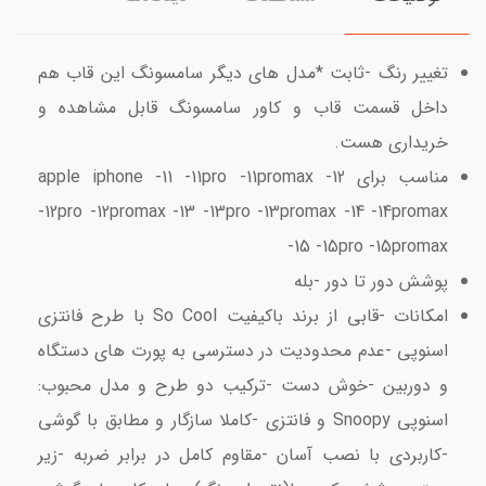
تغییر رنگ -ثابت *مدل های دیگر سامسونگ این قاب هم
داخل قسمت قاب و کاور سامسونگ قابل مشاهده و
خریداری هست.
مناسب برای apple iphone -11 -11pro -11promax -12
-12pro -12promax -13 -13pro -13promax -14 -14promax
-15 -15pro -15promax
پوشش دور تا دور -بله
امکانات -قابی از برند باکیفیت So Cool با طرح فانتزی
اسنوپی -عدم محدودیت در دسترسی به پورت های دستگاه
و دوربین -خوش دست -ترکیب دو طرح و مدل محبوب:
اسنوپی Snoopy و فانتزی -کاملا سازگار و مطابق با گوشی
-کاربردی با نصب آسان -مقاوم کامل در برابر ضربه -زیر