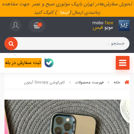
تحویل سفارش‌هادر تهران باپیک موتوری صبح و عصر جهت مشاهده
زمانبندی ارسال (
اینجا
..
) کلیک کنید
mobo
face
0
موبو
فیس
ثبت سفارش در بله
خانه
فهرست محصولات
کاورکوشی Snoopy آیفون