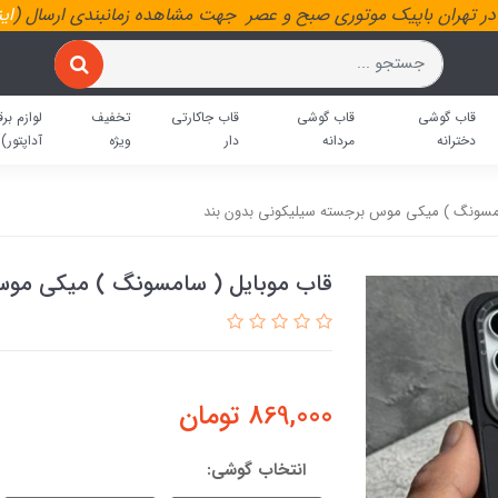
ر تهران باپیک موتوری صبح و عصر جهت مشاهده زمانبندی ارسال (
ای
قاب گوشی
قاب گوشی
قاب جاکارتی
تخفیف
لوازم برق
دخترانه
مردانه
دار
ویژه
آداپتور)
امسونگ ) میکی موس برجسته سیلیکونی بدون بند
قاب موبایل ( سامسونگ ) میکی موس
869,000
تومان
انتخاب گوشی: