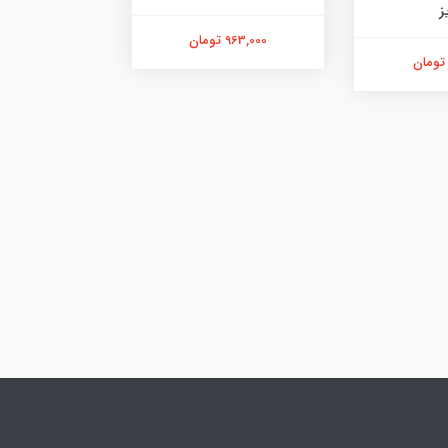
ز
963,000 تومان
583,000 تومان