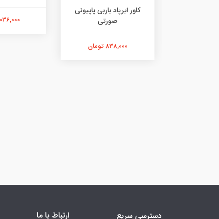
ت)
کاور ایرپاد باربی پاپیونی
1,036,000 توم
صورتی
ان
838,000 تومان
ارتباط با ما
دسترسی سریع