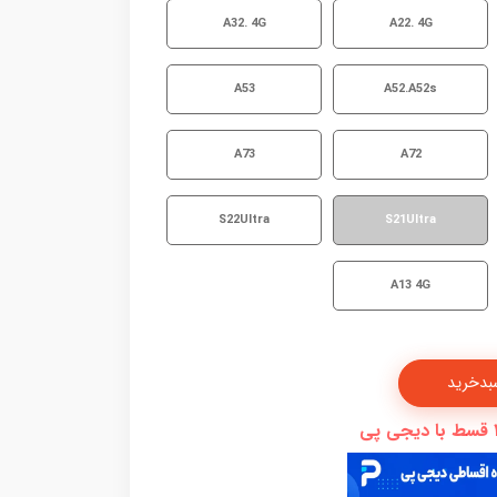
A32. 4G
A22. 4G
A53
A52.A52s
A73
A72
S22Ultra
S21Ultra
A13 4G