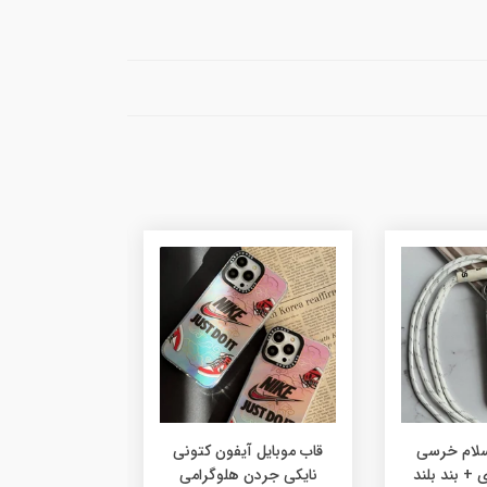
سلام خرسی
قاب موبایل آیفون کتونی
بند و آویز 
 + بند بلند
نایکی جردن هلوگرامی
مشک