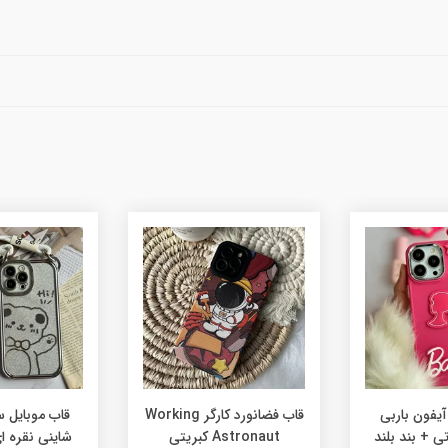
آیفون باربی
قاب فضانورد کارگر Working
قاب موبایل 
ی + بند بلند
Astronaut کبریتی
شاینی نقره ای