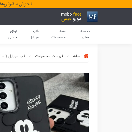
تحویل سفارش‌هاد
mobo
face
موبو
فیس
صفحه
همه
قاب
لوازم
اصلی
محصولات
موبایل
جانبی
خانه
فهرست محصولات
قاب موبایل ( س