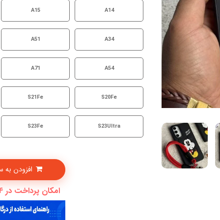
A15
A14
A51
A34
A71
A54
S21Fe
S20Fe
S23Fe
S23Ultra
افزودن به سبدخرید
امکان پرداخت در 4 قسط با دیجی پی