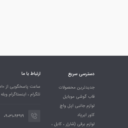
ارتباط با ما
دسترسی سریع
جدیدترین محصولات
تلگرام ، اینستاگرام وبله
قاب گوشی موبایل
لوازم جانبی اپل واچ
کاور ایرپاد
09031094919
لوازم برقی (شارژر ، کابل ،