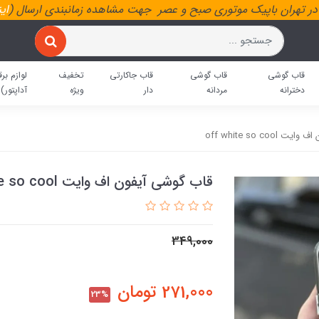
ر تهران باپیک موتوری صبح و عصر جهت مشاهده زمانبندی ارسال (
ای
قاب گوشی
قاب گوشی
قاب جاکارتی
تخفیف
لوازم برق
دخترانه
مردانه
دار
ویژه
آداپتور)
off white so coo
قاب گوشی آیفون اف وایت off white so cool
349,000
271,000
تومان
23%