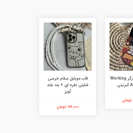
قاب فضانورد کارگر Working
قاب موبایل سلام خرسی
قاب موبایل آ
تی
شاینی نقره ای + بند بلند
نایکی جردن 
آویز
963,000 تومان
916,000 تومان