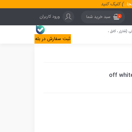
نجا
..
) کلیک کنید
ورود کاربران
سبد خرید شما
0
ی (شارژر ، کابل ،
ثبت سفارش در بله