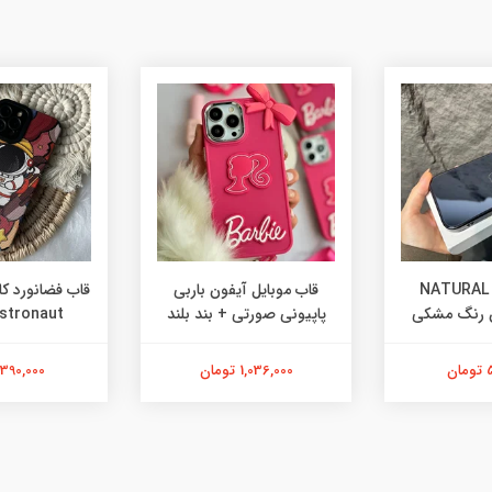
گارد گوشی NATURAL
قاب موبایل آیفون باربی
پاپیونی صورتی + بند بلند
Astronaut کبری
ن
1,036,000 تومان
390,000 تومان