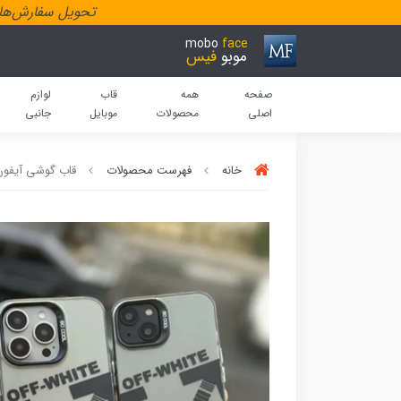
تحویل سفارش‌هاد
mobo
face
موبو
فیس
صفحه
همه
قاب
لوازم
اصلی
محصولات
موبایل
جانبی
خانه
فهرست محصولات
قاب گوشی آیفون اف وایت l