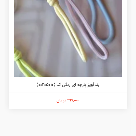
بندآویز پارچه ای رنگی کد (00205010)
297,000 تومان