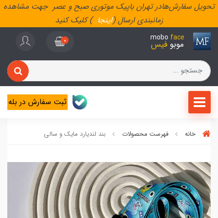
تحویل سفارش‌هادر تهران باپیک موتوری صبح و عصر جهت مشاهده
زمانبندی ارسال (
اینجا
..
) کلیک کنید
mobo
face
0
موبو
فیس
ثبت سفارش در بله
خانه
فهرست محصولات
بند لندیارد مایک و سالی