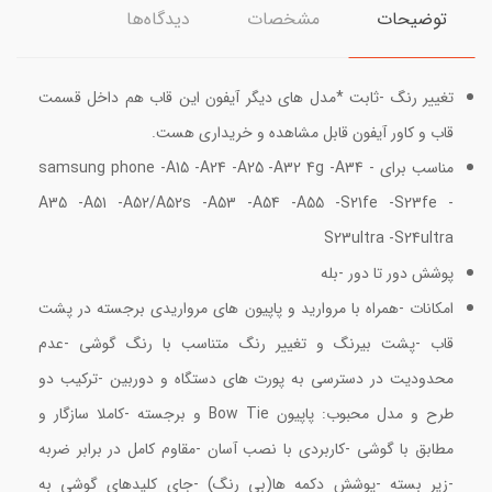
توضیحات
مشخصات
دیدگاه‌ها
تغییر رنگ -ثابت *مدل های دیگر آیفون این قاب هم داخل قسمت
قاب و کاور آیفون قابل مشاهده و خریداری هست.
مناسب برای samsung phone -A15 -A24 -A25 -A32 4g -A34 -
A35 -A51 -A52/A52s -A53 -A54 -A55 -S21fe -S23fe -
S23ultra -S24ultra
پوشش دور تا دور -بله
امکانات -همراه با مروارید و پاپیون های مرواریدی برجسته در پشت
قاب -پشت بیرنگ و تغییر رنگ متناسب با رنگ گوشی -عدم
محدودیت در دسترسی به پورت های دستگاه و دوربین -ترکیب دو
طرح و مدل محبوب: پاپیون Bow Tie و برجسته -کاملا سازگار و
مطابق با گوشی -کاربردی با نصب آسان -مقاوم کامل در برابر ضربه
-زیر بسته -پوشش دکمه ها(بی رنگ) -جای کلیدهای گوشی به