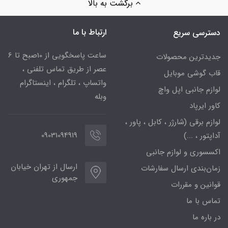
برگشت به بالا
ارتباط با ما
دسترسی سریع
ساعت پاسخگویی از 10صبح تا 6
جدیدترین محصولات
عصر از طریق تماس تلفنی ،
قاب گوشی موبایل
واتساپ ، تلگرام ، اینستاگرام
لوازم جانبی اپل واچ
وبله
کاور ایرپاد
لوازم برقی (شارژر ، کابل ، پاور ،
09031094919
آداپتور ، ...)
اکسسوری و لوازم جانبی
ارسال از تهران خیابان
زمان‌بندی ارسال سفارشات
جمهوری
قوانین و مقررات
تماس با ما
در باره ما