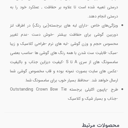
درستی تعبیه شده است تا علاوه بر حفاظت , عملکرد خود را به
درستی انجام دهند.
ویژگی‌های خاص -دارای لبه های برجسته(بی رنگ) در اطراف لنز
دوربین گوشی برای حفاظت بیشتر -خوش دست -عدم تغییر
محسوس حجم و وزن گوشی -لبه های نرم -طراحی کلاسیک و زیبا
-سبک -قابلیت ست شدن با همه رنگ های گوشی ها -مناسب بعضی
سامسونگ های از سری A تا S -کیفیت دیزاین جذاب و باکیفیت
-عکس های سایت بصورت نمونه بوده و قاب مخصوص گوشی شما
ارسال خواهد شد. -محافظ بسیار خوب برای سامسونگ شما.
طرح -پاپیون اکلیلی برجسته Outstanding Crown Bow Tie
-جذاب و بسیار شیک و کلاسیک
محصولات مرتبط