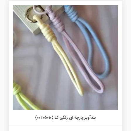
بندآویز پارچه ای رنگی کد (00205010)