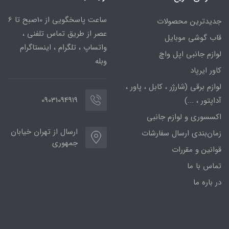
ساعت پاسخگویی از 10صبح تا 6
جدیدترین محصولات
عصر از طریق تماس تلفنی ،
قاب گوشی موبایل
واتساپ ، تلگرام ، اینستاگرام
لوازم جانبی اپل واچ
وبله
کاور ایرپاد
لوازم برقی (شارژر ، کابل ، پاور ،
09031094919
آداپتور ، ...)
اکسسوری و لوازم جانبی
ارسال از تهران خیابان
زمان‌بندی ارسال سفارشات
جمهوری
قوانین و مقررات
تماس با ما
در باره ما