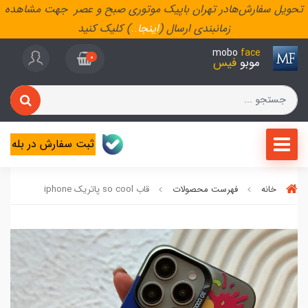
تحویل سفارش‌هادر تهران باپیک موتوری صبح و عصر جهت مشاهده
زمانبندی ارسال (
اینجا
..
) کلیک کنید
mobo
face
0
موبو
فیس
ثبت سفارش در بله
خانه
فهرست محصولات
قاب so cool پاتریک iphone