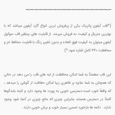
━═━═━═━═━═━═━═━═━═━═━═━═━═━═━═━═━═━═━
(*قاب آیفون پاتریک یکی از پرفروش ترین انواع گارد آیفون میباشد که با
بهترین متریال و کیفیت به فروش میرسد.‌ از قابلیت های بینظیر قاب سوکول
آیفون میتوان به کیفیت فوق العاده و بدون تغییر رنگ با قابلیت محافظ لنز و
محافظت 360 کامل اشاره نمود.*)
این قاب مطمئناً به شما امکان محافظت از لبه های قاب را می دهد در حالی
که همچنان به شما علاوه بر ظاهری زیبا امکان حفاظت از گوشی را میدهد ،
که واقعاً خوب است.دسترسی خوبی به پورت ها وجود دارد و البته بلندگوها
کاملاً در دسترس هستند بنابراین چیزی که مانع چیزی در آنجا شود وجود
ندارد. دکمه ها بازخورد لمسی بسیار خوب و برش خوبی دارند.