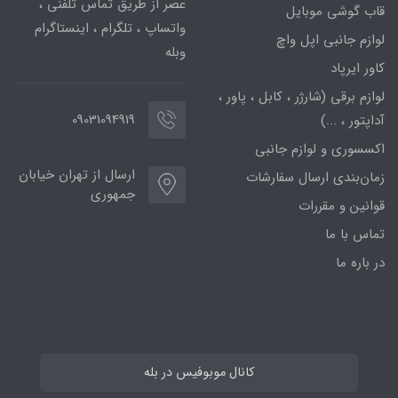
عصر از طریق تماس تلفنی ،
قاب گوشی موبایل
واتساپ ، تلگرام ، اینستاگرام
لوازم جانبی اپل واچ
وبله
کاور ایرپاد
لوازم برقی (شارژر ، کابل ، پاور ،
09031094919
آداپتور ، ...)
اکسسوری و لوازم جانبی
ارسال از تهران خیابان
زمان‌بندی ارسال سفارشات
جمهوری
قوانین و مقررات
تماس با ما
در باره ما
کانال موبوفیس در بله