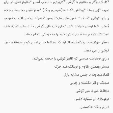
*کاملا سازگار و مطابق با گوشی *کاربردی با نصب آسان *مقاوم کامل در برابر
ضربه *زیر بسته *پوشش دکمه ها(نقره ای رنگ) *عدم تغییر محسوس حجم
و وزن گوشی *سبک *عکس های سایت بصورت نمونه بوده و قاب مخصوص
گوشی شما ارسال خواهد شد. *جای کلیدهای گوشی به درستی تعبیه شده
است تا علاوه بر حفاظت,عملکرد خود را به درستی انجام دهند.
بسیار خوشدست و کاملاً استاندارد که به شما حس لمس کردن مستقیم خود
گوشی را می دهد.
دارای ضخامت مناسبی که ظاهر گوشی را حجیم نمی‌کند.
بسیار مطمئن،مقاوم و ضدلک،ضد چرک
کاملاً متفاوت با جنس مشابه بازار
ضدلک و اثر انگشت و چربی
محافظ دور تا دور گوشی
کیفیت عالی مشابه عکس
دارای رنگ: خاکستری