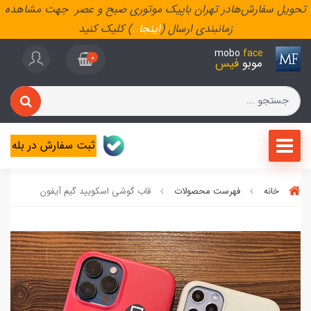
تحویل سفارش‌هادر تهران باپیک موتوری صبح و عصر جهت مشاهده
زمانبندی ارسال (
اینجا
..
) کلیک کنید
mobo
face
0
موبو
فیس
ثبت سفارش در بله
خانه
فهرست محصولات
قاب گوشی اسکویید گیم آیفون