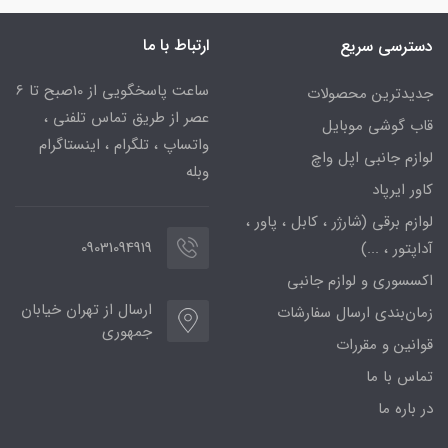
ارتباط با ما
دسترسی سریع
ساعت پاسخگویی از 10صبح تا 6
جدیدترین محصولات
عصر از طریق تماس تلفنی ،
قاب گوشی موبایل
واتساپ ، تلگرام ، اینستاگرام
لوازم جانبی اپل واچ
وبله
کاور ایرپاد
لوازم برقی (شارژر ، کابل ، پاور ،
09031094919
آداپتور ، ...)
اکسسوری و لوازم جانبی
ارسال از تهران خیابان
زمان‌بندی ارسال سفارشات
جمهوری
قوانین و مقررات
تماس با ما
در باره ما