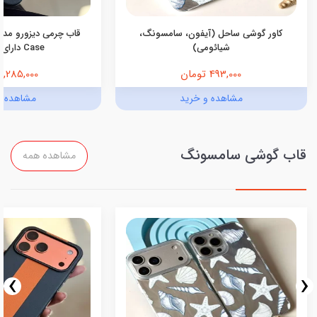
کاور گوشی ساحل (آیفون، سامسونگ،
شیائومی)
Case دارای مگ‌سیف
493,000 تومان
1,285,000 تومان
مشاهده و خرید
مشاهده و
قاب گوشی سامسونگ
مشاهده همه
›
‹