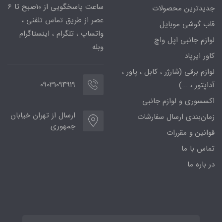
ساعت پاسخگویی از 10صبح تا 6
جدیدترین محصولات
عصر از طریق تماس تلفنی ،
قاب گوشی موبایل
واتساپ ، تلگرام ، اینستاگرام
لوازم جانبی اپل واچ
وبله
کاور ایرپاد
لوازم برقی (شارژر ، کابل ، پاور ،
09031094919
آداپتور ، ...)
اکسسوری و لوازم جانبی
ارسال از تهران خیابان
زمان‌بندی ارسال سفارشات
جمهوری
قوانین و مقررات
تماس با ما
در باره ما