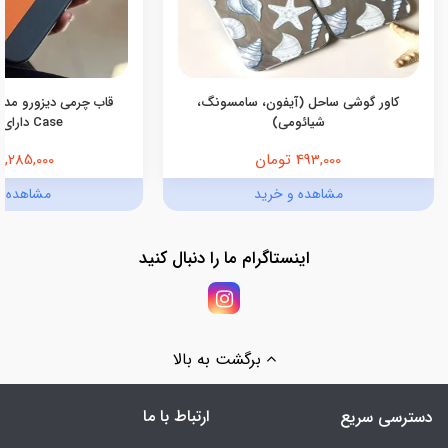
کاور گوشی ساحل (آیفون، سامسونگ،
شیائومی)
Case دارای مگ‌سیف
493,000 تومان
1,285,000 تومان
مشاهده و خرید
مشاهده و
اینستاگرام ما را دنبال کنید
برگشت به بالا
ارتباط با ما
دسترسی سریع