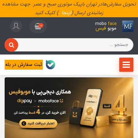
تحویل سفارش‌هادر تهران باپیک موتوری صبح و عصر جهت مشاهده
زمانبندی ارسال (
اینجا
..
) کلیک کنید
mobo
face
0
موبو
فیس
ثبت سفارش در بله