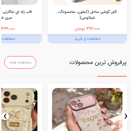
کاور گوشی ساحل (آیفون، سامسونگ،
قاب ژله ای جاکارتی د
شیائومی)
سری شی
493,000 تومان
434,000 تومان
مشاهده و خرید
مشاهده و
پرفروش ترین محصولات
مشاهده همه
›
‹