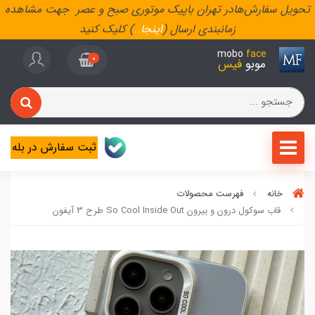
تحویل سفارش‌هادر تهران باپیک موتوری صبح و عصر جهت مشاهده
زمانبندی ارسال (
اینجا
..
) کلیک کنید
mobo
face
0
موبو
فیس
ثبت سفارش در بله
خانه
فهرست محصولات
قاب سوکول درون و بیرون So Cool Inside Out طرح 3 آیفون