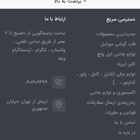
برگشت به بالا
ارتباط با ما
دسترسی سریع
ساعت پاسخگویی از 10صبح تا 6
جدیدترین محصولات
عصر از طریق تماس تلفنی ،
قاب گوشی موبایل
واتساپ ، تلگرام ، اینستاگرام
لوازم جانبی اپل واچ
وبله
کاور ایرپاد
لوازم برقی (شارژر ، کابل ، پاور ،
09031094919
آداپتور ، ...)
اکسسوری و لوازم جانبی
ارسال از تهران خیابان
زمان‌بندی ارسال سفارشات
جمهوری
قوانین و مقررات
تماس با ما
در باره ما