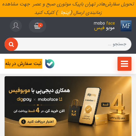
تحویل سفارش‌هادر تهران باپیک موتوری صبح و عصر جهت مشاهده
زمانبندی ارسال (
اینجا
..
) کلیک کنید
mobo
face
0
موبو
فیس
ثبت سفارش در بله