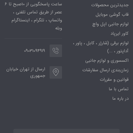
ساعت پاسخگویی از 10صبح تا 6
جدیدترین محصولات
عصر از طریق تماس تلفنی ،
قاب گوشی موبایل
واتساپ ، تلگرام ، اینستاگرام
لوازم جانبی اپل واچ
وبله
کاور ایرپاد
لوازم برقی (شارژر ، کابل ، پاور ،
09031094919
آداپتور ، ...)
اکسسوری و لوازم جانبی
ارسال از تهران خیابان
زمان‌بندی ارسال سفارشات
جمهوری
قوانین و مقررات
تماس با ما
در باره ما