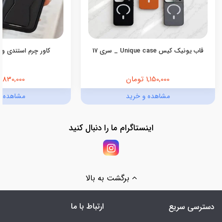
قاب یونیک کیس Unique case _ سری 17
کاور چرم استندی ول
1,150,000 تومان
830,000 تومان
مشاهده و خرید
مشاهده و
اینستاگرام ما را دنبال کنید
برگشت به بالا
ارتباط با ما
دسترسی سریع