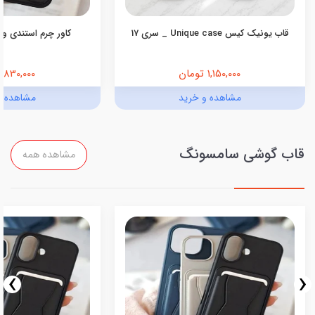
قاب یونیک کیس Unique case _ سری 17
کاور چرم استندی ول
1,150,000 تومان
830,000 تومان
مشاهده و خرید
مشاهده و
قاب گوشی سامسونگ
مشاهده همه
›
‹