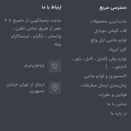
ارتباط با ما
دسترسی سریع
ساعت پاسخگویی از 10صبح تا 6
جدیدترین محصولات
عصر از طریق تماس تلفنی ،
قاب گوشی موبایل
واتساپ ، تلگرام ، اینستاگرام
لوازم جانبی اپل واچ
وبله
کاور ایرپاد
لوازم برقی (شارژر ، کابل ، پاور ،
09031094919
آداپتور ، ...)
اکسسوری و لوازم جانبی
ارسال از تهران خیابان
زمان‌بندی ارسال سفارشات
جمهوری
قوانین و مقررات
تماس با ما
در باره ما