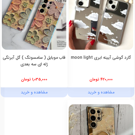
گارد گوشی آیینه ابری moon light
قاب موبایل ( سامسونگ ) گل آبرنگی
ژله ای سه بعدی
420,000 تومان
1,035,000 تومان
مشاهده و خرید
مشاهده و خرید