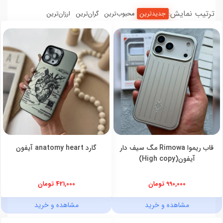
ترتیب نمایش:
جدیدترین
محبوب‌ترین
گران‌ترین
ارزان‌ترین
قاب ریموا Rimowa مگ سیف دار
گارد anatomy heart آیفون
آیفون(High copy)
990,000 تومان
421,000 تومان
مشاهده و خرید
مشاهده و خرید