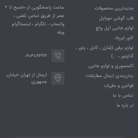
ساعت پاسخگویی از 10صبح تا 6
جدیدترین محصولات
عصر از طریق تماس تلفنی ،
قاب گوشی موبایل
واتساپ ، تلگرام ، اینستاگرام
لوازم جانبی اپل واچ
وبله
کاور ایرپاد
لوازم برقی (شارژر ، کابل ، پاور ،
09031094919
آداپتور ، ...)
اکسسوری و لوازم جانبی
ارسال از تهران خیابان
زمان‌بندی ارسال سفارشات
جمهوری
قوانین و مقررات
تماس با ما
در باره ما