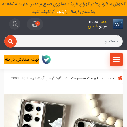
تحویل سفارش‌هادر تهران باپیک موتوری صبح و عصر جهت مشاهده
زمانبندی ارسال (
اینجا
..
) کلیک کنید
mobo
face
0
موبو
فیس
ثبت سفارش در بله
خانه
فهرست محصولات
گارد گوشی آیینه ابری moon light