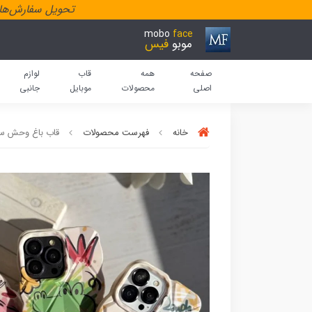
تحویل سفارش‌هاد
mobo
face
موبو
فیس
صفحه
همه
قاب
لوازم
اصلی
محصولات
موبایل
جانبی
خانه
فهرست محصولات
قاب باغ وحش سه بعد