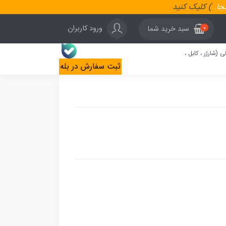
نجا
..
) کلیک کنید
ورود کاربران
سبد خرید شما
0
ی (شارژر ، کابل ،
ثبت سفارش در بله