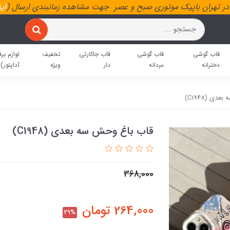
ر تهران باپیک موتوری صبح و عصر جهت مشاهده زمانبندی ارسال (
ای
قاب گوشی
قاب گوشی
قاب جاکارتی
تخفیف
لوازم برق
دخترانه
مردانه
دار
ویژه
آداپتور)
ی (C1948)
قاب باغ وحش سه بعدی (C1948)
368,000
264,000
تومان
29%