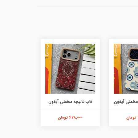
مخملی آیفون
قاب قالیچه مخملی آیفون
چرم
478,000 تومان
229,000 تومان