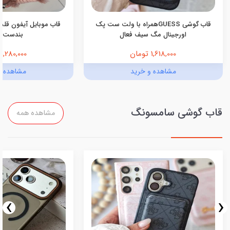
قاب گوشی GUESSهمراه با ولت ست پک
قاب موبایل آیفون قلب
اورجینال مگ سیف فعال
بندست 
1,618,000 تومان
1,280,000 تومان
مشاهده و خرید
مشاهده و
قاب گوشی سامسونگ
مشاهده همه
›
‹