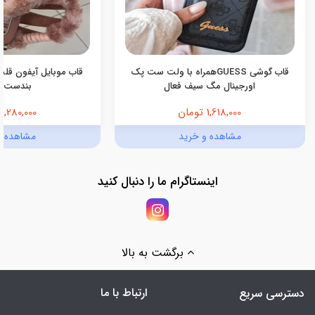
قاب گوشی GUESSهمراه با ولت ست پک
قاب موبایل آیفون قلب
اورجینال مگ سیف فعال
بندست 
1,618,000 تومان
1,280,000 تومان
مشاهده و خرید
مشاهده و
اینستاگرام ما را دنبال کنید
برگشت به بالا
ارتباط با ما
دسترسی سریع