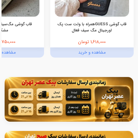
قاب گوشی GUESSهمراه با ولت ست پک
قاب گوشی مگ‌سیف
اورجینال مگ سیف فعال
مشکی
1,618,000 تومان
750,000 تومان
مشاهده و خرید
مشاهده و