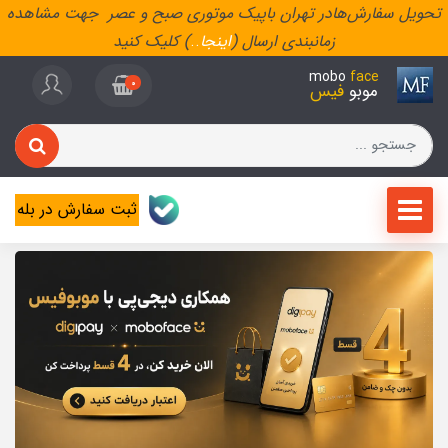
تحویل سفارش‌هادر تهران باپیک موتوری صبح و عصر جهت مشاهده
زمانبندی ارسال (
اینجا
..
) کلیک کنید
mobo
face
0
موبو
فیس
ثبت سفارش در بله