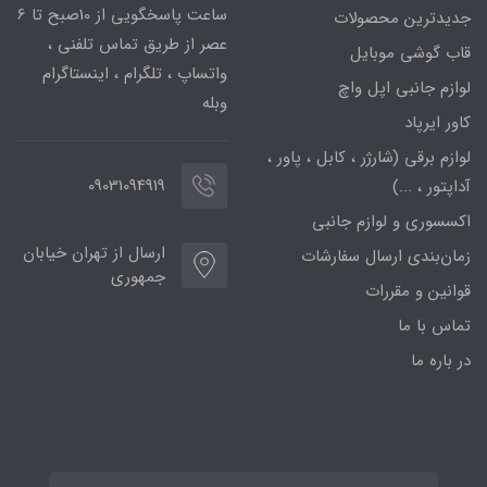
ساعت پاسخگویی از 10صبح تا 6
جدیدترین محصولات
عصر از طریق تماس تلفنی ،
قاب گوشی موبایل
واتساپ ، تلگرام ، اینستاگرام
لوازم جانبی اپل واچ
وبله
کاور ایرپاد
لوازم برقی (شارژر ، کابل ، پاور ،
09031094919
آداپتور ، ...)
اکسسوری و لوازم جانبی
ارسال از تهران خیابان
زمان‌بندی ارسال سفارشات
جمهوری
قوانین و مقررات
تماس با ما
در باره ما