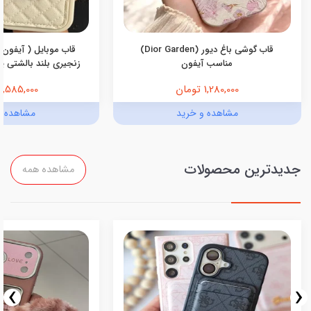
قاب گوشی باغ دیور (Dior Garden)
قاب موبایل ( آیفون 
مناسب آیفون
زنجیری بلند بالشتی پرو
1,280,000 تومان
1,585,000 تومان
مشاهده و خرید
مشاهده و
جدیدترین محصولات
مشاهده همه
›
‹