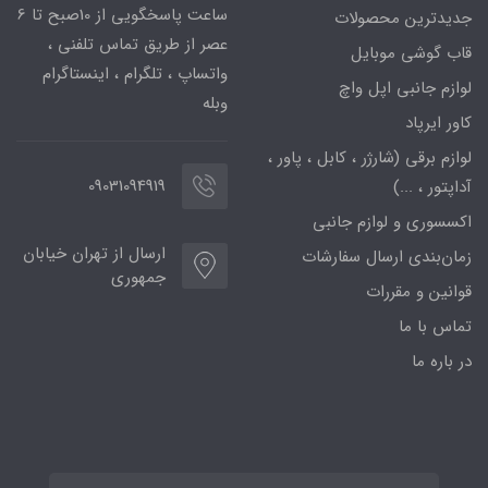
ساعت پاسخگویی از 10صبح تا 6
جدیدترین محصولات
عصر از طریق تماس تلفنی ،
قاب گوشی موبایل
واتساپ ، تلگرام ، اینستاگرام
لوازم جانبی اپل واچ
وبله
کاور ایرپاد
لوازم برقی (شارژر ، کابل ، پاور ،
09031094919
آداپتور ، ...)
اکسسوری و لوازم جانبی
ارسال از تهران خیابان
زمان‌بندی ارسال سفارشات
جمهوری
قوانین و مقررات
تماس با ما
در باره ما