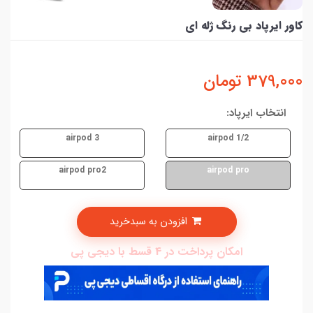
کاور ایرپاد بی رنگ ژله ای
379,000
تومان
انتخاب ایرپاد:
airpod 3
airpod 1/2
airpod pro2
airpod pro
افزودن به سبدخرید
امکان پرداخت در 4 قسط با دیجی پی