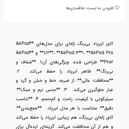
افزودن به لیست علاقمندی‌ها
کاور ایرپاد بی‌رنگ ژله‌ای برای مدل‌های **AirPod
1/2**، **AirPod 3**، **AirPod Pro** و **AirPod
Pro2** طراحی شده. ویژگی‌های آن:1. **شفاف و
بی‌رنگ**: ظاهر ایرپاد را حفظ می‌کند. 2.
**محافظت عالی**: از ضربه، خط و خش و گرد و
غبار جلوگیری می‌کند. 3. **جنس نرم و سبک**:
سیلیکونی با کیفیت، راحت و کم‌حجم. 4. **تناسب
دقیق**: متناسب با هر مدل ایرپاد. **جمع‌بندی**:
کاور ژله‌ای بی‌رنگ، هم زیبایی ایرپاد را حفظ می‌کند
و هم از آن محافظت می‌کند. گزینه‌ای ایده‌آل برای