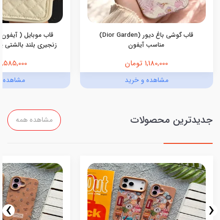
قاب گوشی باغ دیور (Dior Garden)
قاب موبایل ( آیفون 
مناسب آیفون
زنجیری بلند بالشتی پرو
1,180,000 تومان
1,585,000 تومان
مشاهده و خرید
مشاهده و
جدیدترین محصولات
مشاهده همه
›
‹