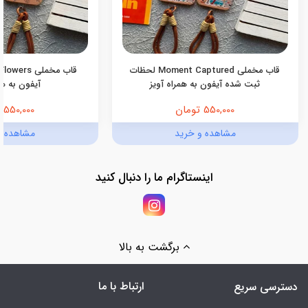
قاب مخملی Moment Captured لحظات
ثبت شده آیفون به همراه آویز
آیفون به هم
550,000 تومان
550,000 تومان
مشاهده و خرید
مشاهده و
اینستاگرام ما را دنبال کنید
برگشت به بالا
ارتباط با ما
دسترسی سریع