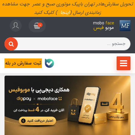
تحویل سفارش‌هادر تهران باپیک موتوری صبح و عصر جهت مشاهده
زمانبندی ارسال (
اینجا
..
) کلیک کنید
mobo
face
0
موبو
فیس
ثبت سفارش در بله