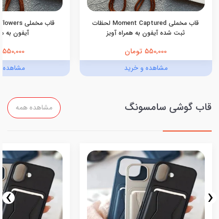
قاب مخملی Moment Captured لحظات
ثبت شده آیفون به همراه آویز
آیفون به هم
550,000 تومان
550,000 تومان
مشاهده و خرید
مشاهده و
قاب گوشی سامسونگ
مشاهده همه
›
‹