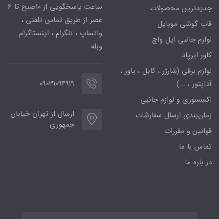
ساعت پاسخگویی از 10صبح تا 6
جدیدترین محصولات
عصر از طریق تماس تلفنی ،
قاب گوشی موبایل
واتساپ ، تلگرام ، اینستاگرام
لوازم جانبی اپل واچ
وبله
کاور ایرپاد
لوازم برقی (شارژر ، کابل ، پاور ،
09031094919
آداپتور ، ...)
اکسسوری و لوازم جانبی
ارسال از تهران خیابان
زمان‌بندی ارسال سفارشات
جمهوری
قوانین و مقررات
تماس با ما
در باره ما