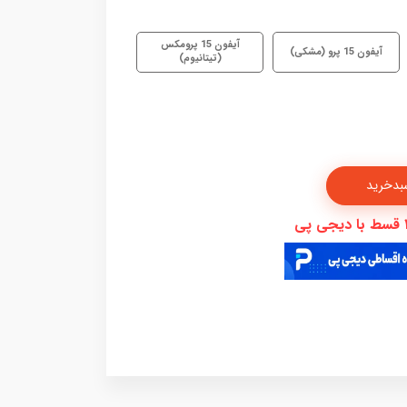
آیفون 15 پرومکس
آیفون 15 پرو (مشکی)
(تیتانیوم)