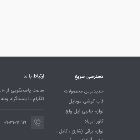
ارتباط با ما
دسترسی سریع
جدیدترین محصولات
تلگرام ، اینستاگرام وبله
قاب گوشی موبایل
لوازم جانبی اپل واچ
کاور ایرپاد
09031094919
لوازم برقی (شارژر ، کابل ،
پاور ، آداپتور ، ...)