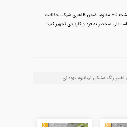
با گارد گوشی آیفون چرم PC لنز باز، تلفن همراه خود را لوکس و ایمن نگه دارید! این گارد با جنس چرم با کیفیت و پشت PC مقاوم، ضمن ظاهری شیک، حفاظت
تایلی منحصر به فرد و کاربردی تجهیز کنید!