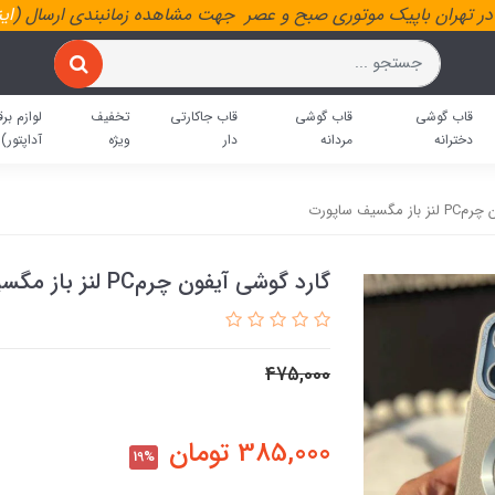
ر تهران باپیک موتوری صبح و عصر جهت مشاهده زمانبندی ارسال (
ای
قاب گوشی
قاب گوشی
قاب جاکارتی
تخفیف
لوازم برق
دخترانه
مردانه
دار
ویژه
آداپتور)
گسیف ساپورت
گارد گوشی آیفون چرمPC لنز باز مگسیف ساپورت
475,000
385,000
تومان
19%