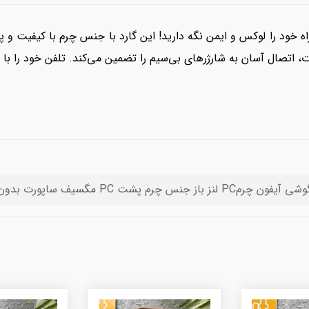
اتصال آسان به شارژرهای بی‌سیم را تضمین می‌کند. تلفن خود را با اس
نز باز جنس چرم پشت PC مگسیف ساپورت بدون تغییر رنگ مشکی تیتانیوم قهوه ای