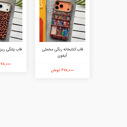
ه مشکی مخملی
قاب کتابخانه رنگی مخملی
قاب پلنگی ریز
فون
آیفون
478,000 توما
ان
478,000 تومان