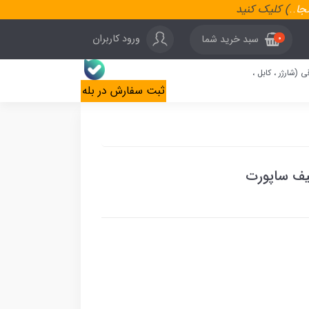
نجا
..
) کلیک کنید
ورود کاربران
سبد خرید شما
0
ی (شارژر ، کابل ،
ثبت سفارش در بله