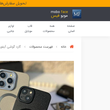
تحویل سفارش‌هاد
mobo
face
موبو
فیس
صفحه
همه
قاب
لوازم
اصلی
محصولات
موبایل
جانبی
خانه
فهرست محصولات
گارد گوشی آیفون چرمPC لنز باز م