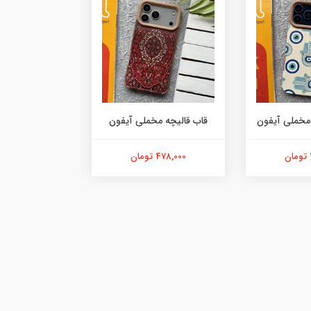
مخملی آیفون
قاب قالیچه مخملی آیفون
چرم
478,000 تومان
229,000 تومان