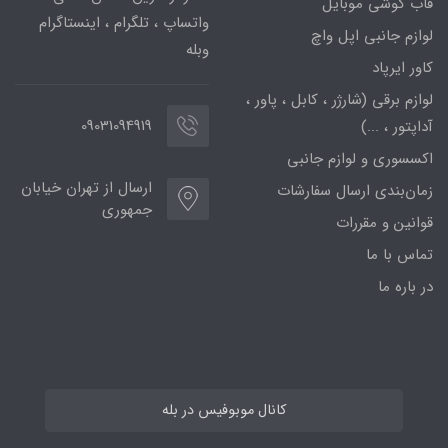
قاب گوشی موبایل
واتساپ ، تلگرام ، اینستاگرام
لوازم جانبی اپل واچ
وبله
کاور ایرپاد
لوازم برقی (شارژر ، کابل ، پاور ،
09031094919
آداپتور ، ...)
اکسسوری و لوازم جانبی
ارسال از تهران خیابان
زمان‌بندی ارسال سفارشات
جمهوری
قوانین و مقررات
تماس با ما
در باره ما
کانال موبوفیس در بله