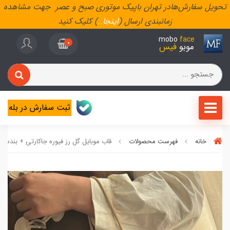
تحویل سفارش‌هادر تهران باپیک موتوری صبح و عصر جهت مشاهده
زمانبندی ارسال (
اینجا
..
) کلیک کنید
mobo
face
0
موبو
فیس
ثبت سفارش در بله
خانه
فهرست محصولات
قاب موبایل گل رز فیوره جاکارتی + بندست