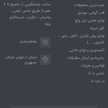
ساعت پاسخگویی از 10صبح تا 6
جدیدترین محصولات
عصر از طریق تماس تلفنی ،
قاب گوشی موبایل
واتساپ ، تلگرام ، اینستاگرام
لوازم جانبی اپل واچ
وبله
کاور ایرپاد
لوازم برقی (شارژر ، کابل ، پاور ،
09031094919
آداپتور ، ...)
اکسسوری و لوازم جانبی
ارسال از تهران خیابان
زمان‌بندی ارسال سفارشات
جمهوری
قوانین و مقررات
تماس با ما
در باره ما