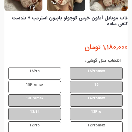
قاب موبایل آیفون خرس کوچولو پاپیون استریپ + بندست
کنفی ساده
1,180,000
تومان
انتخاب مدل گوشی:
16Pro
16Promax
15Promax
16
13Promax
14Promax
13/14
13Pro
12Pro
12Promax