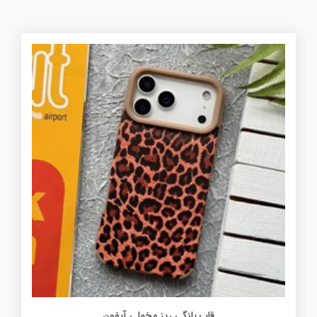
قاب پلنگی ریز مخملی آیفون