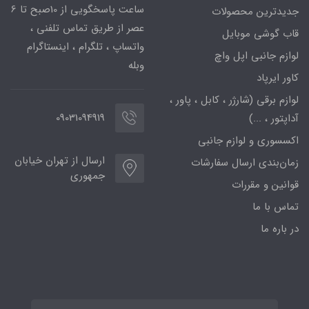
ساعت پاسخگویی از 10صبح تا 6
جدیدترین محصولات
عصر از طریق تماس تلفنی ،
قاب گوشی موبایل
واتساپ ، تلگرام ، اینستاگرام
لوازم جانبی اپل واچ
وبله
کاور ایرپاد
لوازم برقی (شارژر ، کابل ، پاور ،
09031094919
آداپتور ، ...)
اکسسوری و لوازم جانبی
ارسال از تهران خیابان
زمان‌بندی ارسال سفارشات
جمهوری
قوانین و مقررات
تماس با ما
در باره ما