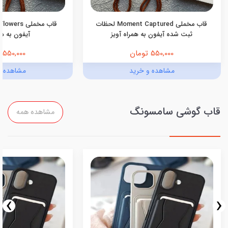
قاب مخملی Moment Captured لحظات
ثبت شده آیفون به همراه آویز
آیفون به هم
550,000 تومان
550,000 تومان
مشاهده و خرید
مشاهده و
قاب گوشی سامسونگ
مشاهده همه
›
‹