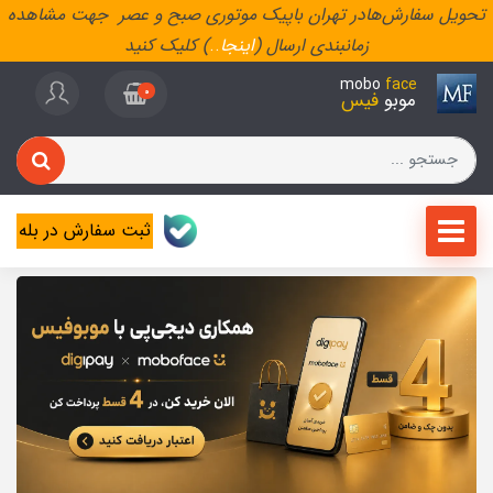
تحویل سفارش‌هادر تهران باپیک موتوری صبح و عصر جهت مشاهده
زمانبندی ارسال (
اینجا
..
) کلیک کنید
mobo
face
0
موبو
فیس
ثبت سفارش در بله