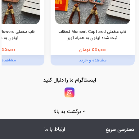
قاب مخملی Moment Captured لحظات
ثبت شده آیفون به همراه آویز
آیفون به هم
550,000 تومان
550,000 تومان
مشاهده و خرید
مشاهده و
اینستاگرام ما را دنبال کنید
برگشت به بالا
ارتباط با ما
دسترسی سریع