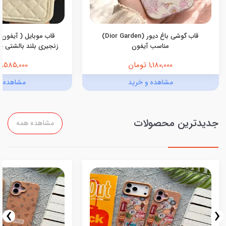
قاب گوشی باغ دیور (Dior Garden)
قاب موبایل ( آیفون 
مناسب آیفون
زنجیری بلند بالشتی پرو
1,180,000 تومان
1,585,000 تومان
مشاهده و خرید
مشاهده و
جدیدترین محصولات
مشاهده همه
›
‹